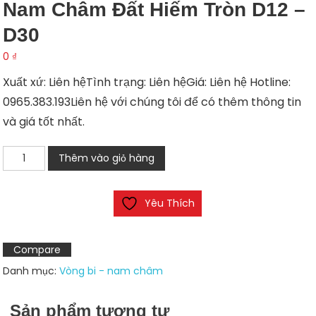
Nam Châm Đất Hiếm Tròn D12 –
D30
0
₫
Xuất xứ: Liên hệTình trạng: Liên hệGiá: Liên hệ Hotline:
0965.383.193Liên hệ với chúng tôi để có thêm thông tin
và giá tốt nhất.
Nam
Thêm vào giỏ hàng
châm
đất
Yêu Thích
hiếm
tròn
D12
Compare
-
Danh mục:
Vòng bi - nam châm
D30
số
Sản phẩm tương tự
lượng