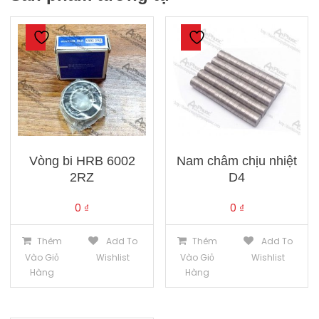
Vòng bi HRB 6002
Nam châm chịu nhiệt
2RZ
D4
0
₫
0
₫
Thêm
Add To
Thêm
Add To
Vào Giỏ
Wishlist
Vào Giỏ
Wishlist
Hàng
Hàng