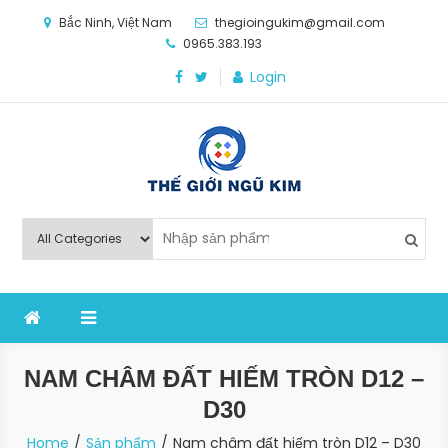
Skip
Bắc Ninh, Việt Nam
thegioingukim@gmail.com
to
0965.383.193
content
Login
Thế Giới Ngũ Kim
Chuyên các loại máy móc, thiết bị vật tư cho công
nghiệp sản xuất
NAM CHÂM ĐẤT HIẾM TRÒN D12 –
D30
Home
Sản phẩm
Nam châm đất hiếm tròn D12 – D30