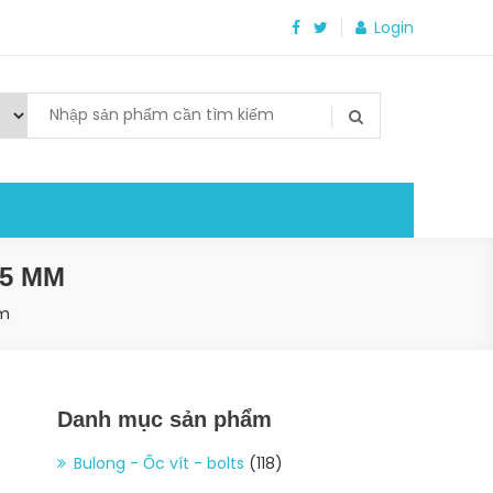
Login
5 MM
m
Danh mục sản phẩm
Bulong - Ốc vít - bolts
(118)