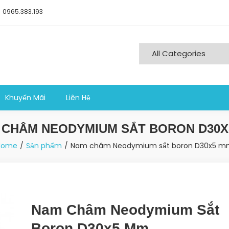
0965.383.193
ng nghiệp sản xuất
Khuyến Mãi
Liên Hệ
 CHÂM NEODYMIUM SẮT BORON D30X
Home
Sản phẩm
Nam châm Neodymium sắt boron D30x5 m
Nam Châm Neodymium Sắt
Boron D30x5 Mm