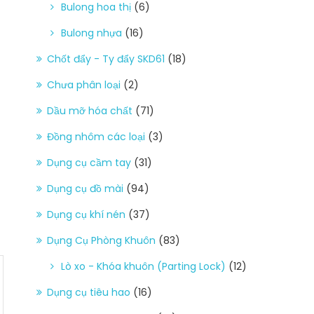
Bulong hoa thị
(6)
Bulong nhựa
(16)
Chốt đẩy - Ty đẩy SKD61
(18)
Chưa phân loại
(2)
Dầu mỡ hóa chất
(71)
Đồng nhôm các loại
(3)
Dụng cụ cầm tay
(31)
Dụng cụ đồ mài
(94)
Dụng cụ khí nén
(37)
Dụng Cụ Phòng Khuôn
(83)
Lò xo - Khóa khuôn (Parting Lock)
(12)
Dụng cụ tiêu hao
(16)