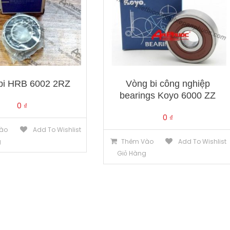
bi HRB 6002 2RZ
Vòng bi công nghiệp
bearings Koyo 6000 ZZ
0
₫
0
₫
ào
Add To Wishlist
g
Thêm Vào
Add To Wishlist
Giỏ Hàng