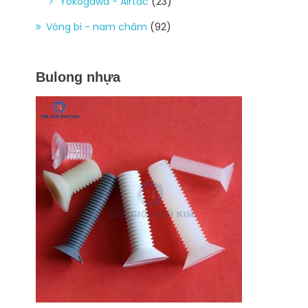
Yokogawa - Airtac
(23)
Vòng bi - nam châm
(92)
Bulong nhựa