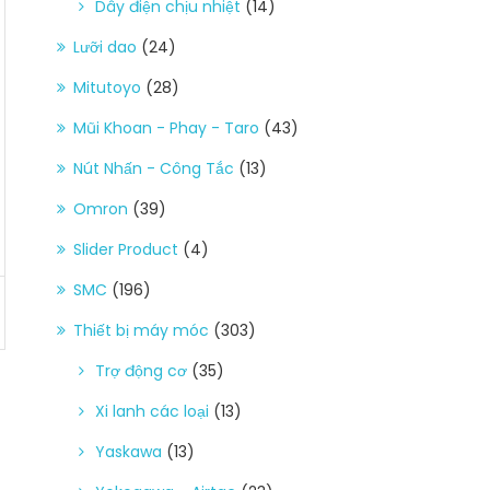
Dây điện chịu nhiệt
(14)
Lưỡi dao
(24)
Mitutoyo
(28)
Mũi Khoan - Phay - Taro
(43)
Nút Nhấn - Công Tắc
(13)
Omron
(39)
Slider Product
(4)
SMC
(196)
Thiết bị máy móc
(303)
Trợ động cơ
(35)
Xi lanh các loại
(13)
Yaskawa
(13)