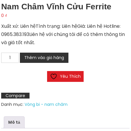
Nam Châm Vĩnh Cửu Ferrite
0
₫
Xuất xứ: Liên hệTình trạng: Liên hệGiá: Liên hệ Hotline:
0965.383.193Liên hệ với chúng tôi để có thêm thông tin
và giá tốt nhất.
Nam
Thêm vào giỏ hàng
châm
vĩnh
Yêu Thích
cửu
Ferrite
số
Compare
lượng
Danh mục:
Vòng bi - nam châm
Mô tả