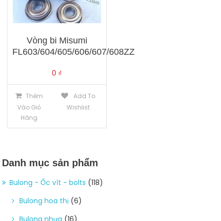
Vòng bi Misumi
FL603/604/605/606/607/608ZZ
0
₫
Thêm
Add To
Vào Giỏ
Wishlist
Hàng
Danh mục sản phẩm
Bulong - Ốc vít - bolts
(118)
Bulong hoa thị
(6)
Bulong nhựa
(16)