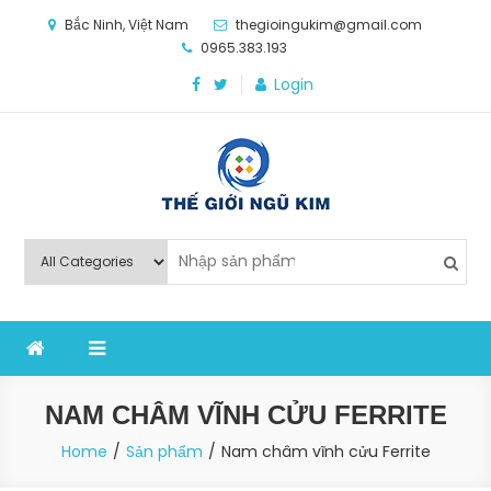
Skip
Bắc Ninh, Việt Nam
thegioingukim@gmail.com
to
0965.383.193
content
Login
Thế Giới Ngũ Kim
Chuyên các loại máy móc, thiết bị vật tư cho công
nghiệp sản xuất
NAM CHÂM VĨNH CỬU FERRITE
Home
Sản phẩm
Nam châm vĩnh cửu Ferrite