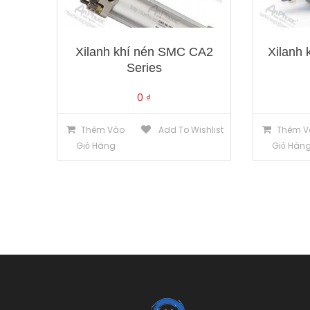
Xilanh khí nén SMC CA2
Xilanh
Series
0
₫
Thêm Vào
Add To Wishlist
Thêm V
Giỏ Hàng
Giỏ Hàn