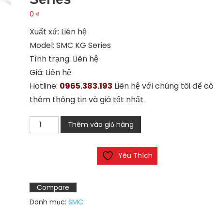
0
₫
Xuất xứ: Liên hệ
Model: SMC KG Series
Tình trạng: Liên hệ
Giá: Liên hệ
Hotline:
0965.383.193
Liên hệ với chúng tôi để có
thêm thông tin và giá tốt nhất.
Nối
Thêm vào giỏ hàng
nhanh
khí
Yêu Thích
nén
SMC
KG
Compare
Series
Danh mục:
SMC
số