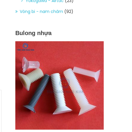
Yokogawa - Airtac
(23)
Vòng bi - nam châm
(92)
Bulong nhựa