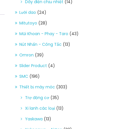
Dây điện chịu nhiệt
(14)
Lưỡi dao
(24)
Mitutoyo
(28)
Mũi Khoan - Phay - Taro
(43)
Nút Nhấn - Công Tắc
(13)
Omron
(39)
Slider Product
(4)
SMC
(196)
Thiết bị máy móc
(303)
Trợ động cơ
(35)
Xi lanh các loại
(13)
Yaskawa
(13)