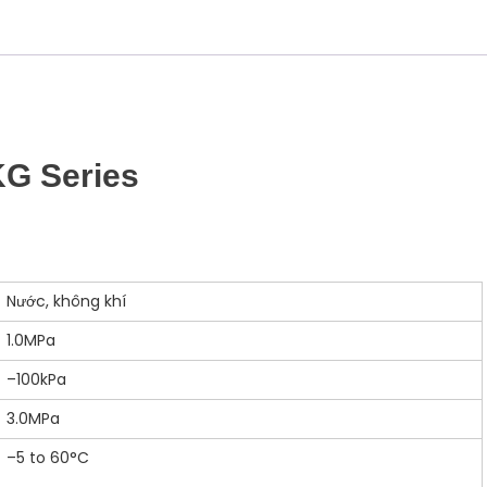
lượng
KG Series
Nước, không khí
1.0MPa
–100kPa
3.0MPa
–5 to 60°C