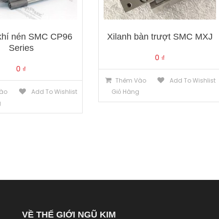
 khí nén SMC CP96
Xilanh bàn trượt SMC MXJ
Series
0
₫
0
₫
Thêm Vào
Add To Wishlist
ào
Add To Wishlist
Giỏ Hàng
g
VỀ THẾ GIỚI NGŨ KIM