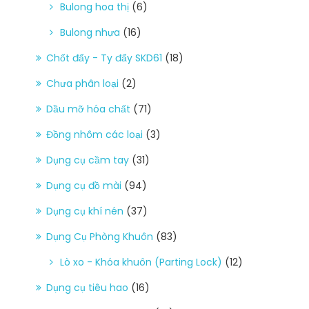
Bulong hoa thị
(6)
Bulong nhựa
(16)
Chốt đẩy - Ty đẩy SKD61
(18)
Chưa phân loại
(2)
Dầu mỡ hóa chất
(71)
Đồng nhôm các loại
(3)
Dụng cụ cầm tay
(31)
Dụng cụ đồ mài
(94)
Dụng cụ khí nén
(37)
Dụng Cụ Phòng Khuôn
(83)
Lò xo - Khóa khuôn (Parting Lock)
(12)
Dụng cụ tiêu hao
(16)