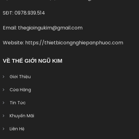
SĐT: 0978.939.514
Email: thegioingukim@gmail.com
Website: https://thietbicongnghiepanphuoc.com
VỀ THẾ GIỚI NGŨ KIM
Giới Thiệu
Cửa Hàng
Tin Tức
Khuyến Mãi
Liên Hệ