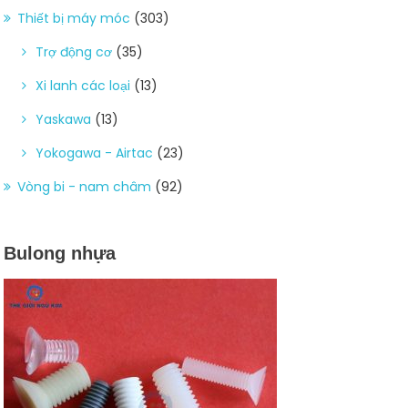
Thiết bị máy móc
(303)
Trợ động cơ
(35)
Xi lanh các loại
(13)
Yaskawa
(13)
Yokogawa - Airtac
(23)
Vòng bi - nam châm
(92)
Bulong nhựa