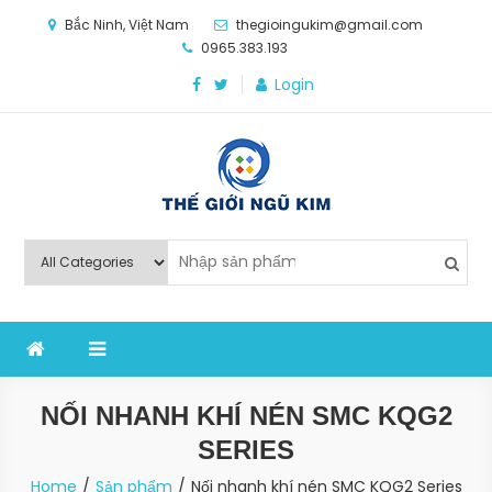
Skip
Bắc Ninh, Việt Nam
thegioingukim@gmail.com
to
0965.383.193
content
Login
Thế Giới Ngũ Kim
Chuyên các loại máy móc, thiết bị vật tư cho công
nghiệp sản xuất
NỐI NHANH KHÍ NÉN SMC KQG2
SERIES
Home
Sản phẩm
Nối nhanh khí nén SMC KQG2 Series