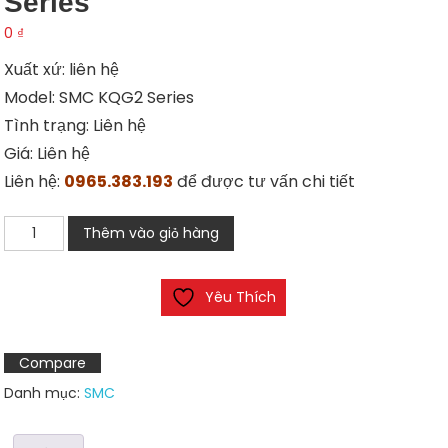
Series
0
₫
Xuất xứ: liên hệ
Model: SMC KQG2 Series
Tình trạng: Liên hệ
Giá: Liên hệ
Liên hệ:
0965.383.193
để được tư vấn chi tiết
Nối
Thêm vào giỏ hàng
nhanh
khí
Yêu Thích
nén
SMC
KQG2
Compare
Series
Danh mục:
SMC
số
lượng