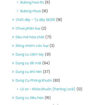
Bulong hoa thị
(6)
Bulong nhựa
(16)
Chốt đẩy - Ty đẩy SKD61
(18)
Chưa phân loại
(2)
Dầu mỡ hóa chất
(71)
Đồng nhôm các loại
(3)
Dụng cụ cầm tay
(31)
Dụng cụ đồ mài
(94)
Dụng cụ khí nén
(37)
Dụng Cụ Phòng Khuôn
(83)
Lò xo - Khóa khuôn (Parting Lock)
(12)
Dụng cụ tiêu hao
(16)