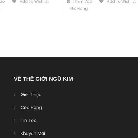
ào
Add To Wishlist
Thêm Vào
Add To Wishlist
g
Giỏ Hàng
VỀ THẾ GIỚI NGŨ KIM
Giới Thiệu
Cửa Hàng
Tin Tức
Khuyến Mãi