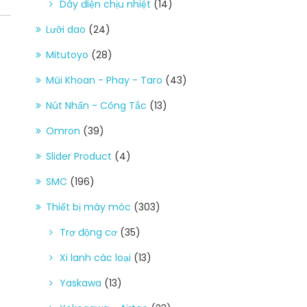
Dây điện chịu nhiệt
(14)
Lưỡi dao
(24)
Mitutoyo
(28)
Mũi Khoan - Phay - Taro
(43)
Nút Nhấn - Công Tắc
(13)
Omron
(39)
Slider Product
(4)
SMC
(196)
Thiết bị máy móc
(303)
Trợ động cơ
(35)
Xi lanh các loại
(13)
Yaskawa
(13)