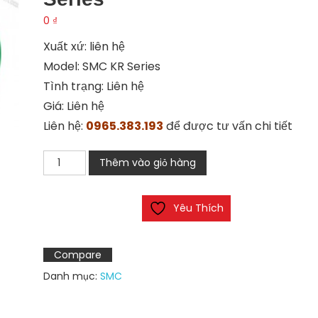
0
₫
Xuất xứ: liên hệ
Model: SMC KR Series
Tình trạng: Liên hệ
Giá: Liên hệ
Liên hệ:
0965.383.193
để được tư vấn chi tiết
Nối
Thêm vào giỏ hàng
nhanh
khí
Yêu Thích
nén
SMC
KR
Compare
Series
Danh mục:
SMC
số
lượng