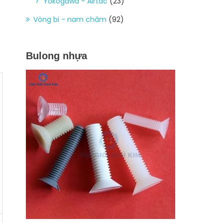
Yokogawa - Airtac
(23)
Vòng bi - nam châm
(92)
Bulong nhựa