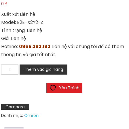
0
₫
Xuất xứ: Liên hệ
Model: E2E-X2Y2-Z
Tình trạng: Liên hệ
Giá: Liên hệ
Hotline:
0965.383.193
Liên hệ với chúng tôi để có thêm
thông tin và giá tốt nhất.
OMRON
Thêm vào giỏ hàng
E2E-
X2Y2-
Yêu Thích
Z
cảm
biến
Compare
số
Danh mục:
Omron
lượng