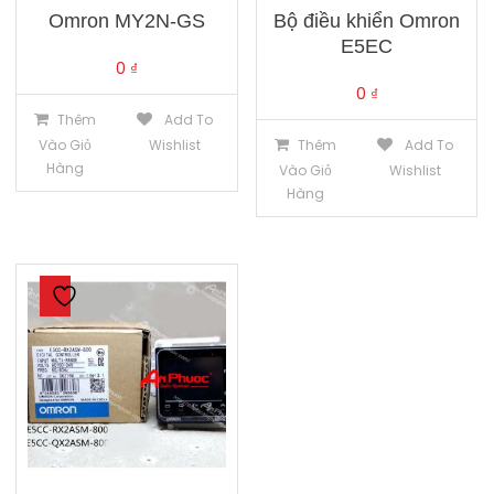
Omron MY2N-GS
Bộ điều khiển Omron
E5EC
0
₫
0
₫
Thêm
Add To
Vào Giỏ
Wishlist
Thêm
Add To
Hàng
Vào Giỏ
Wishlist
Hàng