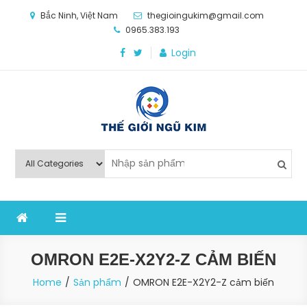
Skip
Bắc Ninh, Việt Nam
thegioingukim@gmail.com
to
0965.383.193
content
Login
Thế Giới Ngũ Kim
Chuyên các loại máy móc, thiết bị vật tư cho công
nghiệp sản xuất
OMRON E2E-X2Y2-Z CẢM BIẾN
Home
Sản phẩm
OMRON E2E-X2Y2-Z cảm biến