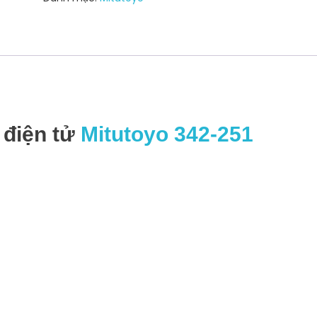
số
lượng
 điện tử
Mitutoyo 342-251