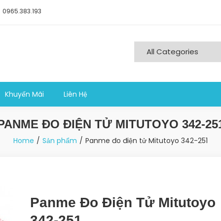
0965.383.193
ng nghiệp sản xuất
Khuyến Mãi
Liên Hệ
PANME ĐO ĐIỆN TỬ MITUTOYO 342-25
Home
Sản phẩm
Panme đo điện tử Mitutoyo 342-251
Panme Đo Điện Tử Mitutoyo
342-251