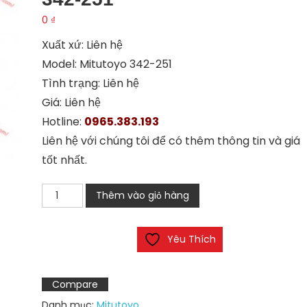
0
₫
Xuất xứ: Liên hệ
Model: Mitutoyo 342-251
Tình trạng: Liên hệ
Giá: Liên hệ
Hotline:
0965.383.193
Liên hệ với chúng tôi để có thêm thông tin và giá
tốt nhất.
Panme
Thêm vào giỏ hàng
đo
điện
Yêu Thích
tử
Mitutoyo
342-
Compare
251
Danh mục:
Mitutoyo