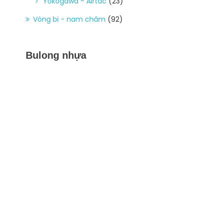
Yokogawa - Airtac
(23)
Vòng bi - nam châm
(92)
Bulong nhựa