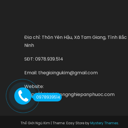
Địa chỉ: Thôn Yên Hậu, Xã Tam Giang, Tình Bắc
Ninh
SĐT: 0978.939.514
Email: thegioingukim@gmail.com
Website:
https://thietbicongnghiepanphuoc.com
0978939514
Thế Giới Ngũ Kim
|
Theme: Easy Store by
Mystery Themes
.