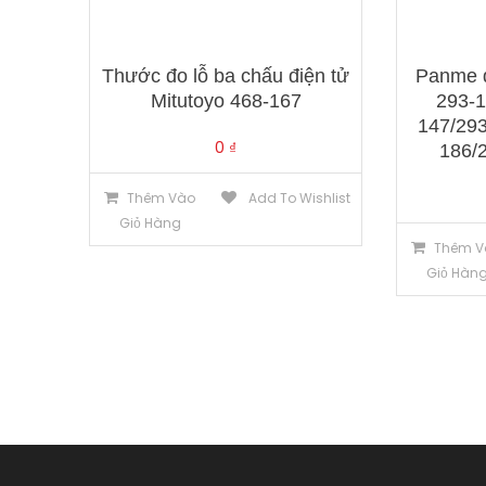
Thước đo lỗ ba chấu điện tử
Panme đ
Mitutoyo 468-167
293-1
147/293
0
₫
186/
Thêm Vào
Add To Wishlist
Giỏ Hàng
Thêm V
Giỏ Hàn