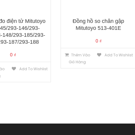
o điện tử Mitutoyo
Đồng hồ so chân gập
45/293-146/293-
Mitutoyo 513-401E
-148/293-185/293-
0
₫
293-187/293-188
0
₫
Thêm Vào
Add To Wishlist
Giỏ Hàng
ào
Add To Wishlist
g