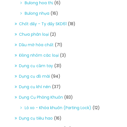
Bulong hoa thị
(6)
Bulong nhựa
(16)
Chốt đẩy - Ty đẩy SKD61
(18)
Chưa phân loại
(2)
Dầu mỡ hóa chất
(71)
Đồng nhôm các loại
(3)
Dụng cụ cầm tay
(31)
Dụng cụ đồ mài
(94)
Dụng cụ khí nén
(37)
Dụng Cụ Phòng Khuôn
(83)
Lò xo - Khóa khuôn (Parting Lock)
(12)
Dụng cụ tiêu hao
(16)