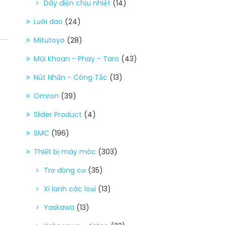
Dây điện chịu nhiệt
(14)
Lưỡi dao
(24)
Mitutoyo
(28)
Mũi Khoan - Phay - Taro
(43)
Nút Nhấn - Công Tắc
(13)
Omron
(39)
Slider Product
(4)
SMC
(196)
Thiết bị máy móc
(303)
Trợ động cơ
(35)
Xi lanh các loại
(13)
Yaskawa
(13)