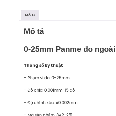
Mô tả
Mô tả
0-25mm Panme đo ngoài
Thông số kỹ thuật
– Phạm vi đo: 0-25mm
– Độ chia: 0.001mm-15 độ
– Độ chính xác: ±0.002mm
– Mã sản phẩm: 342-251