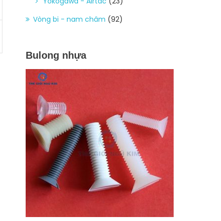
Yokogawa - Airtac
(23)
Vòng bi - nam châm
(92)
Bulong nhựa