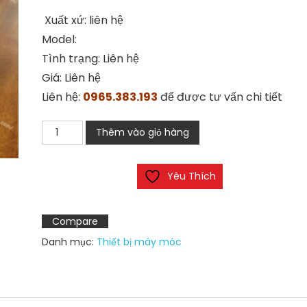
Xuất xứ: liên hệ
Model:
Tình trạng: Liên hệ
Giá: Liên hệ
Liên hệ:
0965.383.193
để được tư vấn chi tiết
Rơ
Thêm vào giỏ hàng
le
nhiệt
Yêu Thích
CHINT
JR36-
20
Compare
số
Danh mục:
Thiết bị máy móc
lượng