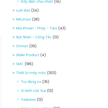
Dây điện chịu nhiệt
(14)
Lưỡi dao
(24)
Mitutoyo
(28)
Mũi Khoan - Phay - Taro
(43)
Nút Nhấn - Công Tắc
(13)
Omron
(39)
Slider Product
(4)
SMC
(196)
Thiết bị máy móc
(303)
Trợ động cơ
(35)
Xi lanh các loại
(13)
Yaskawa
(13)