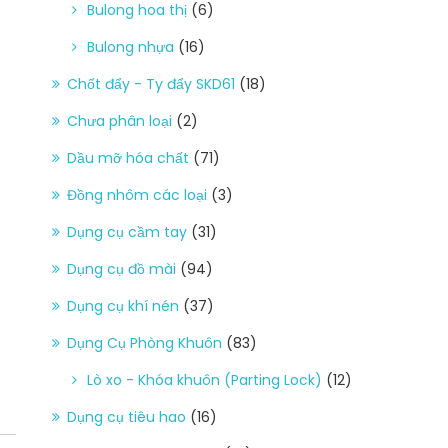
Bulong hoa thị
(6)
Bulong nhựa
(16)
Chốt đẩy - Ty đẩy SKD61
(18)
Chưa phân loại
(2)
Dầu mỡ hóa chất
(71)
Đồng nhôm các loại
(3)
Dụng cụ cầm tay
(31)
Dụng cụ đồ mài
(94)
Dụng cụ khí nén
(37)
Dụng Cụ Phòng Khuôn
(83)
Lò xo - Khóa khuôn (Parting Lock)
(12)
Dụng cụ tiêu hao
(16)