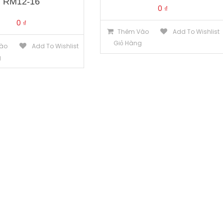
RM12-16
0
₫
0
₫
Thêm Vào
Add To Wishlist
Giỏ Hàng
ào
Add To Wishlist
g