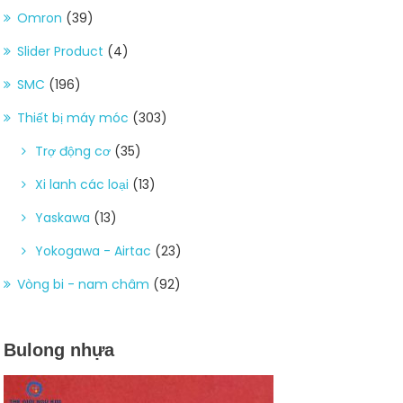
Omron
(39)
Slider Product
(4)
SMC
(196)
Thiết bị máy móc
(303)
Trợ động cơ
(35)
Xi lanh các loại
(13)
Yaskawa
(13)
Yokogawa - Airtac
(23)
Vòng bi - nam châm
(92)
Bulong nhựa