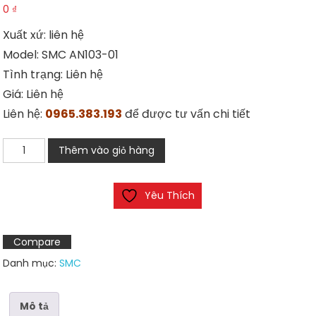
0
₫
Xuất xứ: liên hệ
Model: SMC AN103-01
Tình trạng: Liên hệ
Giá: Liên hệ
Liên hệ:
0965.383.193
để được tư vấn chi tiết
SMC
Thêm vào giỏ hàng
AN103-
01
Yêu Thích
số
lượng
Compare
Danh mục:
SMC
Mô tả