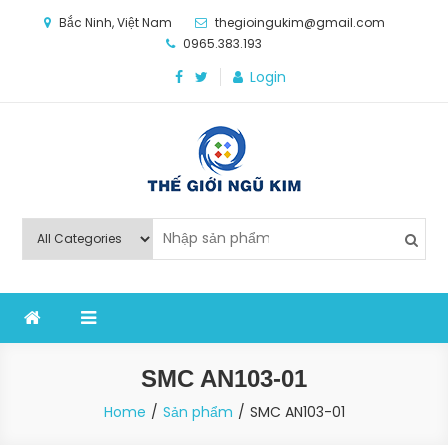
Skip
Bắc Ninh, Việt Nam
thegioingukim@gmail.com
to
0965.383.193
content
Login
Thế Giới Ngũ Kim
Chuyên các loại máy móc, thiết bị vật tư cho công
nghiệp sản xuất
SMC AN103-01
Home
Sản phẩm
SMC AN103-01