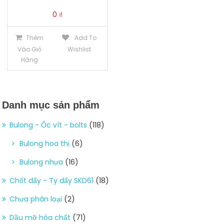
0
₫
Thêm
Add To
Vào Giỏ
Wishlist
Hàng
Danh mục sản phẩm
Bulong - Ốc vít - bolts
(118)
Bulong hoa thị
(6)
Bulong nhựa
(16)
Chốt đẩy - Ty đẩy SKD61
(18)
Chưa phân loại
(2)
Dầu mỡ hóa chất
(71)