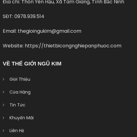
Địa chỉ: Thôn Yên Hậu, Xã Tam Giang, Tình Bắc Ninh
SĐT: 0978.939.514
Email: thegioingukim@gmail.com
Website: https://thietbicongnghiepanphuoc.com
VỀ THẾ GIỚI NGŨ KIM
Giới Thiệu
Cửa Hàng
Tin Tức
Khuyến Mãi
Liên Hệ