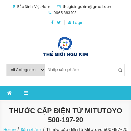
Skip
Bắc Ninh, Việt Nam
thegioingukim@gmail.com
to
0965.383.193
content
Login
Thế Giới Ngũ Kim
Chuyên các loại máy móc, thiết bị vật tư cho công
nghiệp sản xuất
THƯỚC CẶP ĐIỆN TỬ MITUTOYO
500-197-20
Home
Sản phẩm
Thước cặp điện tử Mitutoyo 500-197-20