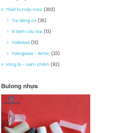
Thiết bị máy móc
(303)
Trợ động cơ
(35)
Xi lanh các loại
(13)
Yaskawa
(13)
Yokogawa - Airtac
(23)
Vòng bi - nam châm
(92)
Bulong nhựa