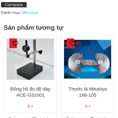
500-
Compare
197-
Danh mục:
Mitutoyo
20
số
Sản phẩm tương tự
lượng
Đồng hồ đo độ dày
Thước lá Mitutoyo
ACE-G31001
186-105
0
₫
0
₫