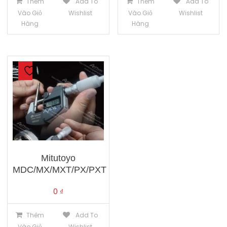
Thêm
Add To
Thêm
Add To
Vào Giỏ
Wishlist
Vào Giỏ
Wishlist
Hàng
Hàng
Mitutoyo
MDC/MX/MXT/PX/PXT
0
₫
Thêm
Add To
Vào Giỏ
Wishlist