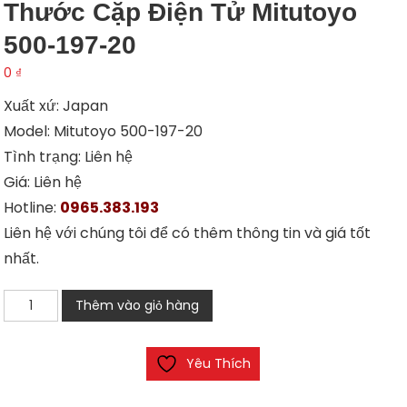
Thước Cặp Điện Tử Mitutoyo
500-197-20
0
₫
Xuất xứ: Japan
Model: Mitutoyo 500-197-20
Tình trạng: Liên hệ
Giá: Liên hệ
Hotline:
0965.383.193
Liên hệ với chúng tôi để có thêm thông tin và giá tốt
nhất.
Thước
Thêm vào giỏ hàng
cặp
điện
Yêu Thích
tử
Mitutoyo