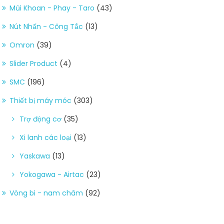
Mũi Khoan - Phay - Taro
(43)
Nút Nhấn - Công Tắc
(13)
Omron
(39)
Slider Product
(4)
SMC
(196)
Thiết bị máy móc
(303)
Trợ động cơ
(35)
Xi lanh các loại
(13)
Yaskawa
(13)
Yokogawa - Airtac
(23)
Vòng bi - nam châm
(92)