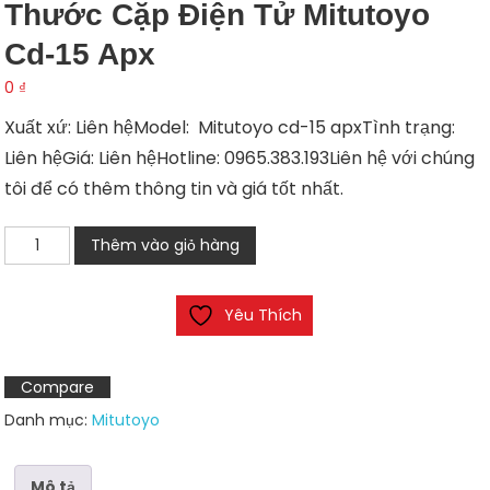
Thước Cặp Điện Tử Mitutoyo
Cd-15 Apx
0
₫
Xuất xứ: Liên hệModel: Mitutoyo cd-15 apxTình trạng:
Liên hệGiá: Liên hệHotline: 0965.383.193Liên hệ với chúng
tôi để có thêm thông tin và giá tốt nhất.
Thước
Thêm vào giỏ hàng
cặp
điện
Yêu Thích
tử
Mitutoyo
cd-
Compare
15
Danh mục:
Mitutoyo
apx
số
lượng
Mô tả