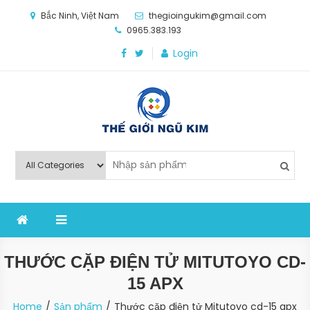
Skip
Bắc Ninh, Việt Nam
thegioingukim@gmail.com
to
0965.383.193
content
Login
Thế Giới Ngũ Kim
Chuyên các loại máy móc, thiết bị vật tư cho công
nghiệp sản xuất
THƯỚC CẶP ĐIỆN TỬ MITUTOYO CD-
15 APX
Home
Sản phẩm
Thước cặp điện tử Mitutoyo cd-15 apx