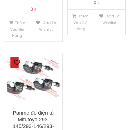
0
₫
0
₫
Thêm
Add To
Thêm
Add To
Vào Giỏ
Wishlist
Hàng
Vào Giỏ
Wishlist
Hàng
Panme đo điện tử
Mitutoyo 293-
145/293-146/293-