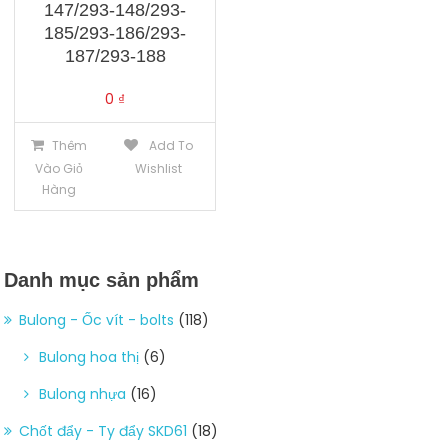
147/293-148/293-
185/293-186/293-
187/293-188
0
₫
Thêm
Add To
Vào Giỏ
Wishlist
Hàng
Danh mục sản phẩm
Bulong - Ốc vít - bolts
(118)
Bulong hoa thị
(6)
Bulong nhựa
(16)
Chốt đẩy - Ty đẩy SKD61
(18)