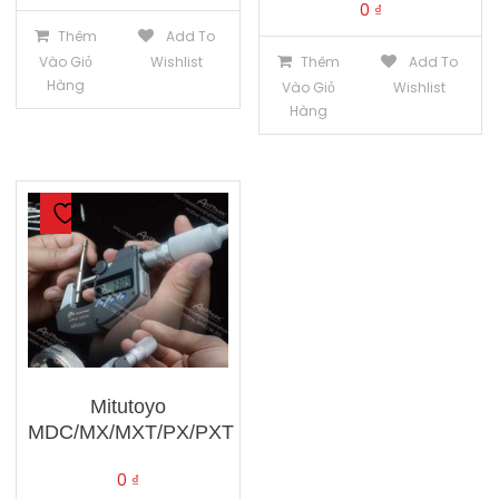
0
₫
Thêm
Add To
Thêm
Add To
Vào Giỏ
Wishlist
Hàng
Vào Giỏ
Wishlist
Hàng
Mitutoyo
MDC/MX/MXT/PX/PXT
0
₫