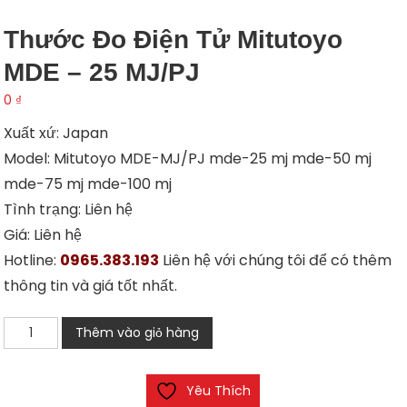
Thước Đo Điện Tử Mitutoyo
MDE – 25 MJ/PJ
0
₫
Xuất xứ: Japan
Model: Mitutoyo MDE-MJ/PJ mde-25 mj mde-50 mj
mde-75 mj mde-100 mj
Tình trạng: Liên hệ
Giá: Liên hệ
Hotline:
0965.383.193
Liên hệ với chúng tôi để có thêm
thông tin và giá tốt nhất.
Thước
Thêm vào giỏ hàng
đo
điện
Yêu Thích
tử