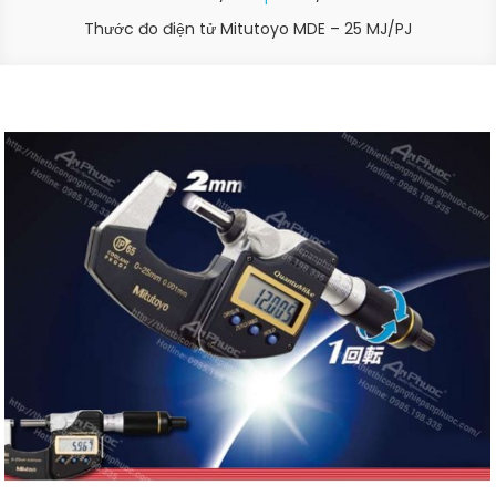
Thước đo điện tử Mitutoyo MDE – 25 MJ/PJ