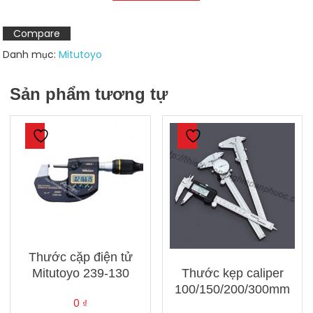
Mitutoyo
MDE
Compare
-
Danh mục:
Mitutoyo
25
MJ/PJ
Sản phẩm tương tự
số
lượng
Thước cặp điện tử
Thước kẹp caliper
Mitutoyo 239-130
100/150/200/300mm
0
₫