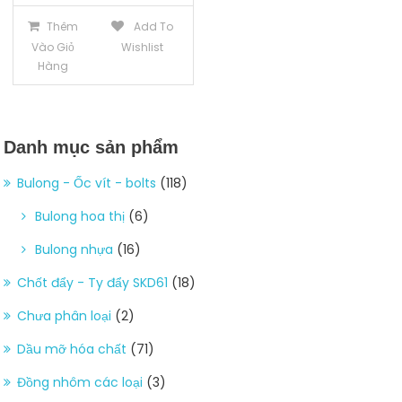
Thêm
Add To
Vào Giỏ
Wishlist
Hàng
Danh mục sản phẩm
Bulong - Ốc vít - bolts
(118)
Bulong hoa thị
(6)
Bulong nhựa
(16)
Chốt đẩy - Ty đẩy SKD61
(18)
Chưa phân loại
(2)
Dầu mỡ hóa chất
(71)
Đồng nhôm các loại
(3)