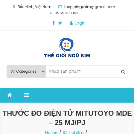
Skip
Bắc Ninh, Việt Nam
thegioingukim@gmail.com
to
0965.383.193
content
Login
Thế Giới Ngũ Kim
Chuyên các loại máy móc, thiết bị vật tư cho công
nghiệp sản xuất
THƯỚC ĐO ĐIỆN TỬ MITUTOYO MDE
– 25 MJ/PJ
Home
Sản phẩm