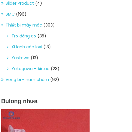
Slider Product
(4)
SMC
(196)
Thiết bị máy móc
(303)
Trợ động cơ
(35)
Xi lanh các loại
(13)
Yaskawa
(13)
Yokogawa - Airtac
(23)
Vòng bi - nam châm
(92)
Bulong nhựa