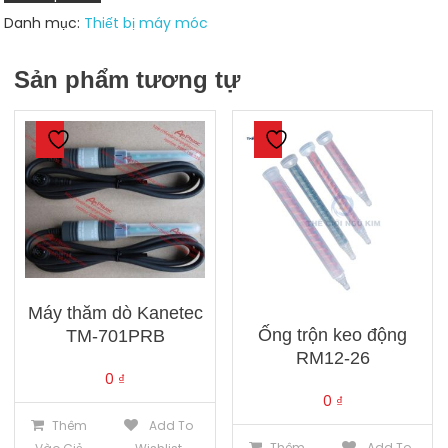
2X3-
Danh mục:
Thiết bị máy móc
GLS-
M7
Sản phẩm tương tự
số
lượng
Máy thăm dò Kanetec
Ống trộn keo động
TM-701PRB
RM12-26
0
₫
0
₫
Thêm
Add To
Thêm
Add To