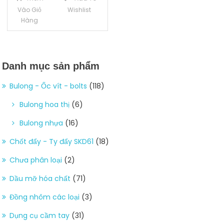
Vào Giỏ
Wishlist
Hàng
Danh mục sản phẩm
Bulong - Ốc vít - bolts
(118)
Bulong hoa thị
(6)
Bulong nhựa
(16)
Chốt đẩy - Ty đẩy SKD61
(18)
Chưa phân loại
(2)
Dầu mỡ hóa chất
(71)
Đồng nhôm các loại
(3)
Dụng cụ cầm tay
(31)