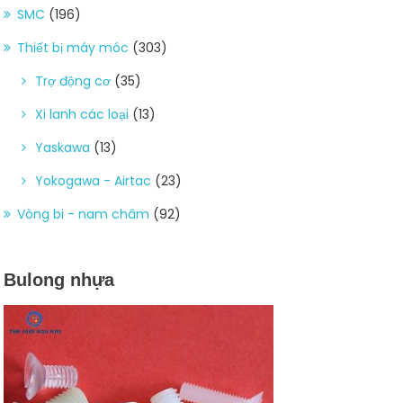
SMC
(196)
Thiết bị máy móc
(303)
Trợ động cơ
(35)
Xi lanh các loại
(13)
Yaskawa
(13)
Yokogawa - Airtac
(23)
Vòng bi - nam châm
(92)
Bulong nhựa