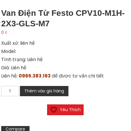
Van Điện Từ Festo CPV10-M1H-
2X3-GLS-M7
0
₫
Xuất xứ: liên hệ
Model:
Tình trạng: Liên hệ
Giá: Liên hệ
Liên hệ:
0965.383.193
để được tư vấn chi tiết
Van
Thêm vào giỏ hàng
điện
từ
Yêu Thích
Festo
CPV10-
M1H-
Compare