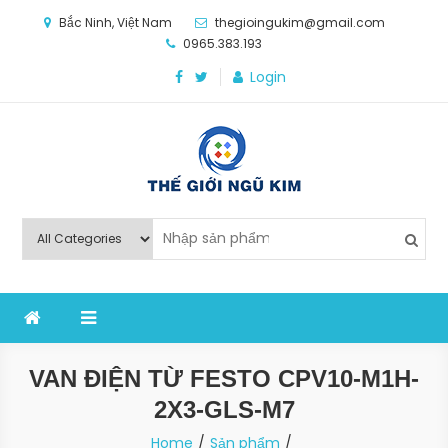
Skip
Bắc Ninh, Việt Nam
thegioingukim@gmail.com
to
0965.383.193
content
Login
Thế Giới Ngũ Kim
Chuyên các loại máy móc, thiết bị vật tư cho công
nghiệp sản xuất
VAN ĐIỆN TỪ FESTO CPV10-M1H-
2X3-GLS-M7
Home
Sản phẩm