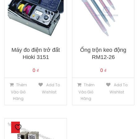
Máy đo điện trở đất
Ống trộn keo động
Hioki 3151
RM12-26
0
₫
0
₫
Thêm
Add To
Thêm
Add To
Vào Giỏ
Wishlist
Vào Giỏ
Wishlist
Hàng
Hàng