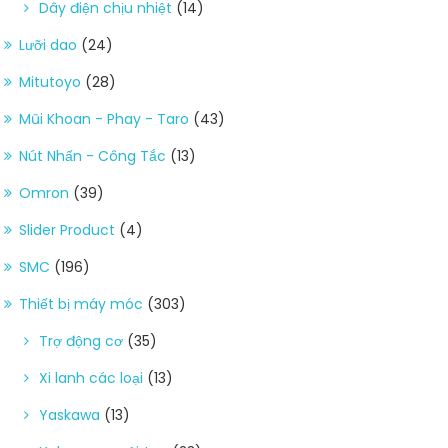
Dây điện chịu nhiệt
(14)
Lưỡi dao
(24)
Mitutoyo
(28)
Mũi Khoan - Phay - Taro
(43)
Nút Nhấn - Công Tắc
(13)
Omron
(39)
Slider Product
(4)
SMC
(196)
Thiết bị máy móc
(303)
Trợ động cơ
(35)
Xi lanh các loại
(13)
Yaskawa
(13)