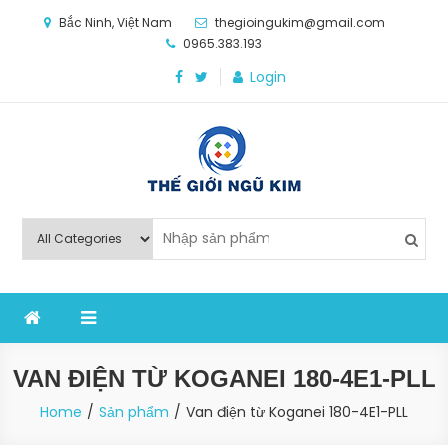
Skip
Bắc Ninh, Việt Nam
thegioingukim@gmail.com
to
0965.383.193
content
Login
Thế Giới Ngũ Kim
Chuyên các loại máy móc, thiết bị vật tư cho công
nghiệp sản xuất
VAN ĐIỆN TỪ KOGANEI 180-4E1-PLL
Home
Sản phẩm
Van điện từ Koganei 180-4E1-PLL