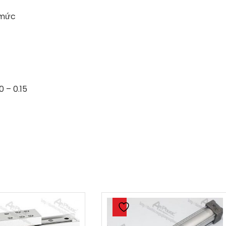
 mức
 – 0.15