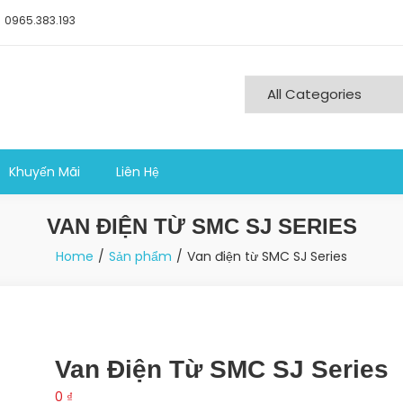
0965.383.193
ng nghiệp sản xuất
Khuyến Mãi
Liên Hệ
VAN ĐIỆN TỪ SMC SJ SERIES
Home
Sản phẩm
Van điện từ SMC SJ Series
Van Điện Từ SMC SJ Series
0
₫