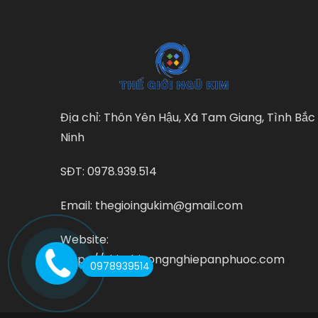
Địa chỉ: Thôn Yên Hậu, Xã Tam Giang, Tình Bắc
Ninh
SĐT: 0978.939.514
Email: thegioingukim@gmail.com
Website:
https://thietbicongnghiepanphuoc.com
0978939514