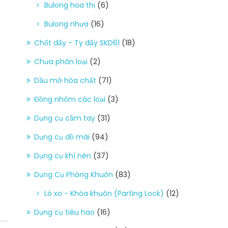
Bulong hoa thị
(6)
Bulong nhựa
(16)
Chốt đẩy - Ty đẩy SKD61
(18)
Chưa phân loại
(2)
Dầu mỡ hóa chất
(71)
Đồng nhôm các loại
(3)
Dụng cụ cầm tay
(31)
Dụng cụ đồ mài
(94)
Dụng cụ khí nén
(37)
Dụng Cụ Phòng Khuôn
(83)
Lò xo - Khóa khuôn (Parting Lock)
(12)
Dụng cụ tiêu hao
(16)