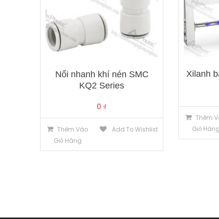
Xilanh 
Nối nhanh khí nén SMC
KQ2 Series
0
₫
Thêm V
Giỏ Hàn
Thêm Vào
Add To Wishlist
Giỏ Hàng