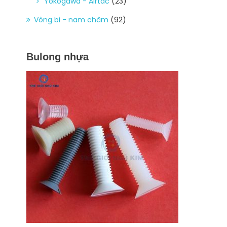
Yokogawa - Airtac
(23)
Vòng bi - nam châm
(92)
Bulong nhựa