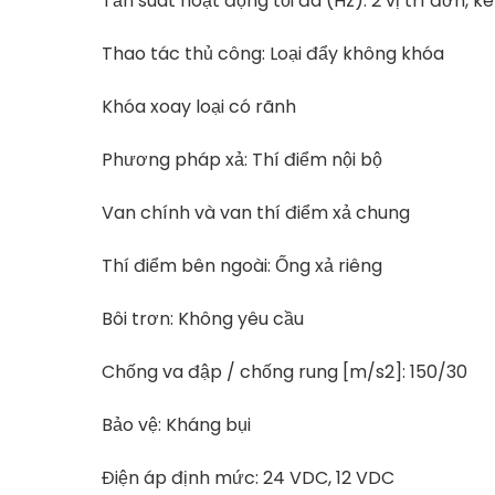
Tần suât hoạt động tối đa (Hz): 2 vị trí đơn, k
Thao tác thủ công: Loại đẩy không khóa
Khóa xoay loại có rãnh
Phương pháp xả: Thí điểm nội bộ
Van chính và van thí điểm xả chung
Thí điểm bên ngoài: Ống xả riêng
Bôi trơn: Không yêu cầu
Chống va đập / chống rung [m/s2]: 150/30
Bảo vệ: Kháng bụi
Điện áp định mức: 24 VDC, 12 VDC