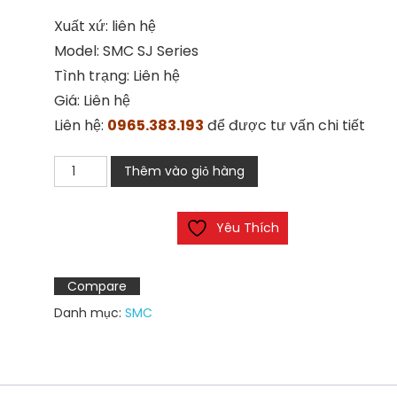
Xuất xứ: liên hệ
Model: SMC SJ Series
Tình trạng: Liên hệ
Giá: Liên hệ
Liên hệ:
0965.383.193
để được tư vấn chi tiết
Van
Thêm vào giỏ hàng
điện
từ
Yêu Thích
SMC
SJ
Series
Compare
số
Danh mục:
SMC
lượng