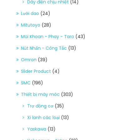
Dây điện chịu nhiệt
(14)
Lưỡi dao
(24)
Mitutoyo
(28)
Mũi Khoan - Phay - Taro
(43)
Nút Nhấn - Công Tắc
(13)
Omron
(39)
Slider Product
(4)
SMC
(196)
Thiết bị máy móc
(303)
Trợ động cơ
(35)
Xi lanh các loại
(13)
Yaskawa
(13)