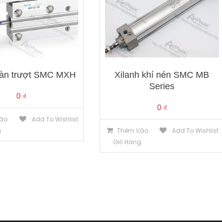
bàn trượt SMC MXH
Xilanh khí nén SMC MB
Series
0
₫
0
₫
ào
Add To Wishlist
g
Thêm Vào
Add To Wishlist
Giỏ Hàng