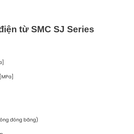
điện từ SMC SJ Series
a]
 [MPa]
không đóng băng)