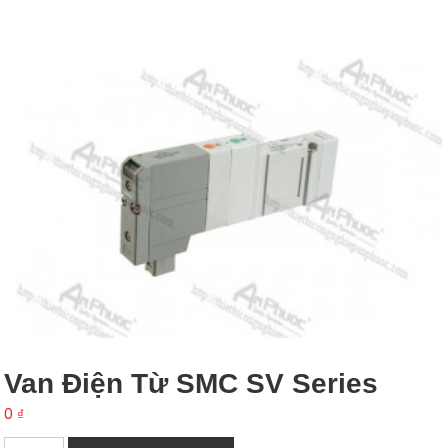
Van Điện Từ SMC SV Series
0
₫
Van