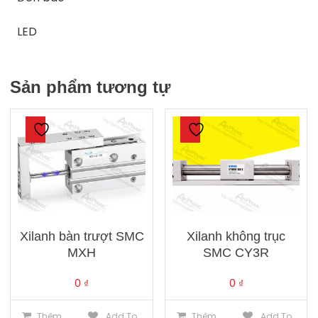
LED
Sản phẩm tương tự
Xilanh bàn trượt SMC
Xilanh không trục
MXH
SMC CY3R
0
₫
0
₫
Thêm
Add To
Thêm
Add To