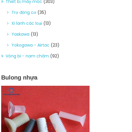
Thiết bị máy móc
(303)
Trợ động cơ
(35)
Xi lanh các loại
(13)
Yaskawa
(13)
Yokogawa - Airtac
(23)
Vòng bi - nam châm
(92)
Bulong nhựa