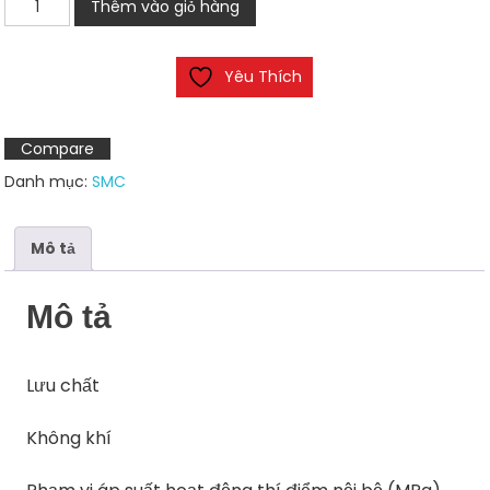
Thêm vào giỏ hàng
điện
từ
Yêu Thích
SMC
SV
Series
Compare
số
Danh mục:
SMC
lượng
Mô tả
Mô tả
Lưu chất
Không khí