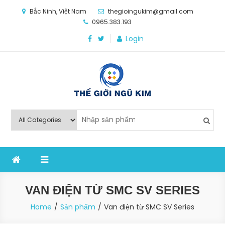
Skip
Bắc Ninh, Việt Nam
thegioingukim@gmail.com
to
0965.383.193
content
Login
Thế Giới Ngũ Kim
Chuyên các loại máy móc, thiết bị vật tư cho công
nghiệp sản xuất
VAN ĐIỆN TỪ SMC SV SERIES
Home
Sản phẩm
Van điện từ SMC SV Series