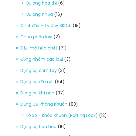
Bulong hoa thị
(6)
Bulong nhựa
(16)
Chốt đẩy - Ty đẩy SKD61
(18)
Chưa phân loại
(2)
Dầu mỡ hóa chất
(71)
Đồng nhôm các loại
(3)
Dụng cụ cầm tay
(31)
Dụng cụ đồ mài
(94)
Dụng cụ khí nén
(37)
Dụng Cụ Phòng Khuôn
(83)
Lò xo - Khóa khuôn (Parting Lock)
(12)
Dụng cụ tiêu hao
(16)