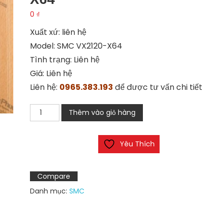
0
₫
Xuất xứ: liên hệ
Model: SMC VX2120-X64
Tình trạng: Liên hệ
Giá: Liên hệ
Liên hệ:
0965.383.193
để được tư vấn chi tiết
Van
Thêm vào giỏ hàng
điện
từ
Yêu Thích
SMC
VX2120-
X64
Compare
số
Danh mục:
SMC
lượng