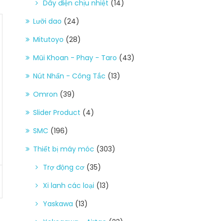
Dây điện chịu nhiệt
(14)
Lưỡi dao
(24)
Mitutoyo
(28)
Mũi Khoan - Phay - Taro
(43)
Nút Nhấn - Công Tắc
(13)
Omron
(39)
Slider Product
(4)
SMC
(196)
Thiết bị máy móc
(303)
Trợ động cơ
(35)
Xi lanh các loại
(13)
Yaskawa
(13)