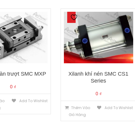
bàn trượt SMC MXP
Xilanh khí nén SMC CS1
Series
0
₫
0
₫
ào
Add To Wishlist
g
Thêm Vào
Add To Wishlist
Giỏ Hàng