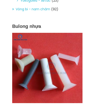
Yokogawa - Airtac
(23)
Vòng bi - nam châm
(92)
Bulong nhựa