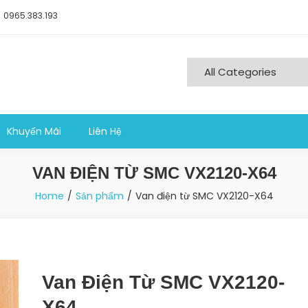
0965.383.193
ng nghiệp sản xuất
Khuyến Mãi
Liên Hệ
VAN ĐIỆN TỪ SMC VX2120-X64
Home
Sản phẩm
Van điện từ SMC VX2120-X64
Van Điện Từ SMC VX2120-
X64