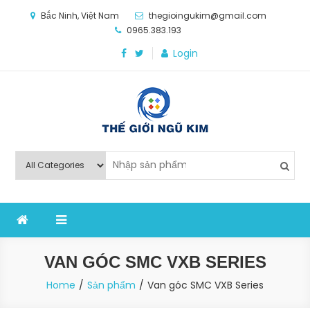
Skip
Bắc Ninh, Việt Nam
thegioingukim@gmail.com
to
0965.383.193
content
Login
Thế Giới Ngũ Kim
Chuyên các loại máy móc, thiết bị vật tư cho công
nghiệp sản xuất
VAN GÓC SMC VXB SERIES
Home
Sản phẩm
Van góc SMC VXB Series