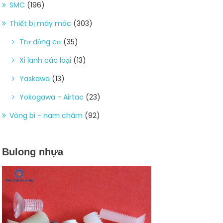
SMC
(196)
Thiết bị máy móc
(303)
Trợ động cơ
(35)
Xi lanh các loại
(13)
Yaskawa
(13)
Yokogawa - Airtac
(23)
Vòng bi - nam châm
(92)
Bulong nhựa