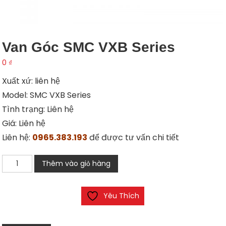
Van Góc SMC VXB Series
0
₫
Xuất xứ: liên hệ
Model: SMC VXB Series
Tình trạng: Liên hệ
Giá: Liên hệ
Liên hệ:
0965.383.193
để được tư vấn chi tiết
Van
Thêm vào giỏ hàng
góc
SMC
Yêu Thích
VXB
Series
số