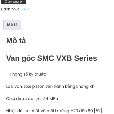
Compare
lượng
Danh mục:
SMC
Mô tả
Mô tả
Van góc SMC VXB Series
– Thông số kỹ thuật:
Loại van: Loại piston vận hành bằng không khí
Chịu được áp lực: 2.4 MPa
Nhiệt độ lưu chất và môi trường: -20 đến 60 [°C]