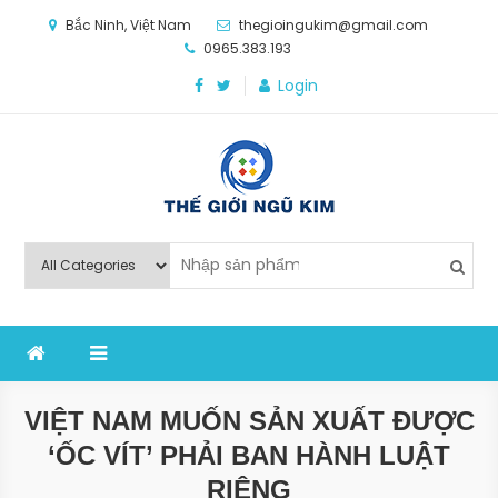
Skip
Bắc Ninh, Việt Nam
thegioingukim@gmail.com
to
0965.383.193
content
Login
Thế Giới Ngũ Kim
Chuyên các loại máy móc, thiết bị vật tư cho công
nghiệp sản xuất
VIỆT NAM MUỐN SẢN XUẤT ĐƯỢC
‘ỐC VÍT’ PHẢI BAN HÀNH LUẬT
RIÊNG