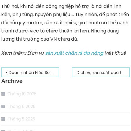
Thứ hai, khi nói đến công nghiệp hỗ trợ là nói đến linh
kiện, phụ tùng, nguyên phụ liệu … Tuy nhiên, để phát triển
đòi hỏi quy mô lớn, sản xuất nhiều, giá thành có thể cạnh
tranh được, việc tổ chức thuận lợi hơn. Nhưng dung
lượng thị trường của VN chưa đủ.
Xem thêm: Dịch vụ
sản xuất chăn nỉ đa năng
Việt Khuê
Điều
Doanh nhân Hiếu Songnam và con đường đưa ốc vít ra thế giới
Dịch vụ sản xuất quà tặng dệt may theo yêu cầu
Archive
hướng
bài
Tháng 10 2025
viết
Tháng 6 2025
Tháng 5 2025