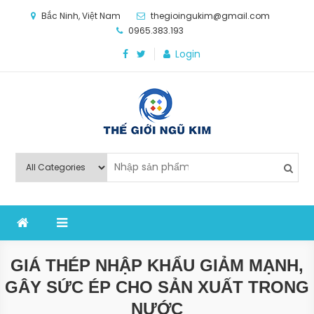
Skip
Bắc Ninh, Việt Nam
thegioingukim@gmail.com
to
0965.383.193
content
Login
Thế Giới Ngũ Kim
Chuyên các loại máy móc, thiết bị vật tư cho công
nghiệp sản xuất
GIÁ THÉP NHẬP KHẨU GIẢM MẠNH,
GÂY SỨC ÉP CHO SẢN XUẤT TRONG
NƯỚC