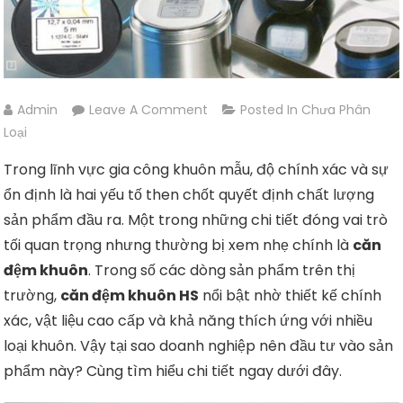
On
Admin
Leave A Comment
Posted In
Chưa Phân
Căn
Loại
Đệm
Trong lĩnh vực gia công khuôn mẫu, độ chính xác và sự
Khuôn
ổn định là hai yếu tố then chốt quyết định chất lượng
HS
sản phẩm đầu ra. Một trong những chi tiết đóng vai trò
–
tối quan trọng nhưng thường bị xem nhẹ chính là
Giải
căn
Pháp
đệm khuôn
. Trong số các dòng sản phẩm trên thị
Gia
trường,
căn đệm khuôn HS
nổi bật nhờ thiết kế chính
Công
xác, vật liệu cao cấp và khả năng thích ứng với nhiều
Chính
loại khuôn. Vậy tại sao doanh nghiệp nên đầu tư vào sản
Xác
phẩm này? Cùng tìm hiểu chi tiết ngay dưới đây.
Cho
Ngành