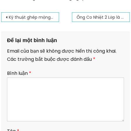
Điều
Kỹ thuật ghép mộng gỗ – Các loại mộng gỗ cơ bản
Ống Co Nhiệt 2 Lớp là gì? Nguyên tắc bảo vệ dây dẫn bằng ống co nhiệt
hướng
bài
Để lại một bình luận
viết
Email của bạn sẽ không được hiển thị công khai.
Các trường bắt buộc được đánh dấu
*
Bình luận
*