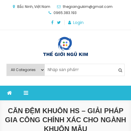
Skip
Bắc Ninh, Việt Nam
thegioingukim@gmail.com
to
0965.383.193
content
Login
Thế Giới Ngũ Kim
Chuyên các loại máy móc, thiết bị vật tư cho công
nghiệp sản xuất
CĂN ĐỆM KHUÔN HS – GIẢI PHÁP
GIA CÔNG CHÍNH XÁC CHO NGÀNH
KHUÔN MẪU