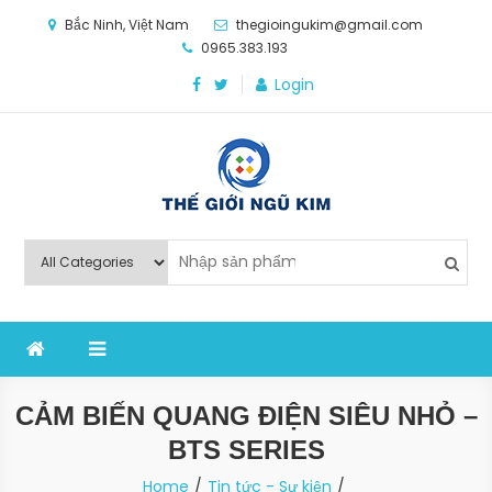
Skip
Bắc Ninh, Việt Nam
thegioingukim@gmail.com
to
0965.383.193
content
Login
Thế Giới Ngũ Kim
Chuyên các loại máy móc, thiết bị vật tư cho công
nghiệp sản xuất
CẢM BIẾN QUANG ĐIỆN SIÊU NHỎ –
BTS SERIES
Home
Tin tức - Sự kiện