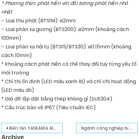
* Phương thức phát hiện với đối tượng phát hiện nhỏ
nhất
– Loại thu phát (BTS1M): ø2mm
– Loại phản xạ gương (BTS200): ø2mm (khoảng cách
100mm)
– Loại phản xạ hội tụ (BTS15/BTS30): ø0.15mm (khoảng
cách 10mm)
* Khoảng cách phát hiện có thể thay đổi tuỳ từng yếu tố
môi trường
* Chỉ thị ổn định (LED màu xanh lá) và chỉ chị hoạt động
(LED màu đỏ)
* Giá đỡ lắp đặt bằng thép không gỉ (SUS304)
* Cấu trúc bảo vệ IP67 (Tiêu chuẩn IEC)
Điều
Biến tần YASKAWA A1000 cho các ứng dụng Thu – Xả cuộn
Ngành công nghiệp bị lãng quên
Archive