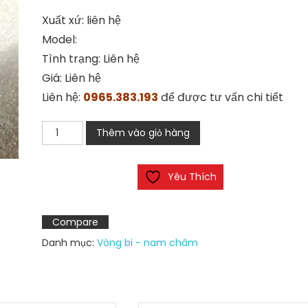
Xuất xứ: liên hệ
Model:
Tình trạng: Liên hệ
Giá: Liên hệ
Liên hệ:
0965.383.193
để được tư vấn chi tiết
Vòng
Thêm vào giỏ hàng
bi
NSK
Yêu Thích
FL683
ZZCM
số
Compare
lượng
Danh mục:
Vòng bi - nam châm