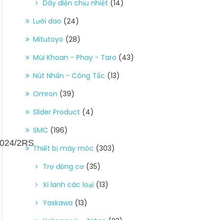
Dây điện chịu nhiệt
(14)
Lưỡi dao
(24)
Mitutoyo
(28)
Mũi Khoan - Phay - Taro
(43)
Nút Nhấn - Công Tắc
(13)
Omron
(39)
Slider Product
(4)
SMC
(196)
6024/2RS
Thiết bị máy móc
(303)
Trợ động cơ
(35)
Xi lanh các loại
(13)
Yaskawa
(13)