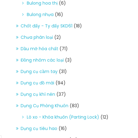
Bulong hoa thị
(6)
Bulong nhựa
(16)
Chốt đẩy - Ty đẩy SKD61
(18)
Chưa phân loại
(2)
Dầu mỡ hóa chất
(71)
Đồng nhôm các loại
(3)
Dụng cụ cầm tay
(31)
Dụng cụ đồ mài
(94)
Dụng cụ khí nén
(37)
Dụng Cụ Phòng Khuôn
(83)
Lò xo - Khóa khuôn (Parting Lock)
(12)
Dụng cụ tiêu hao
(16)