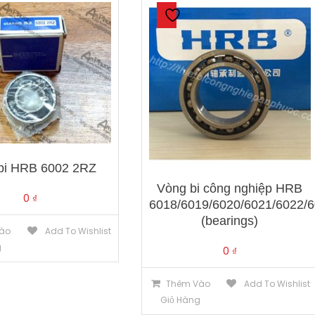
bi HRB 6002 2RZ
Vòng bi công nghiệp HRB
0
₫
6018/6019/6020/6021/6022/
(bearings)
ào
Add To Wishlist
g
0
₫
Thêm Vào
Add To Wishlist
Giỏ Hàng