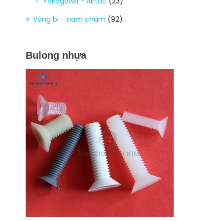
Yokogawa - Airtac
(23)
Vòng bi - nam châm
(92)
Bulong nhựa