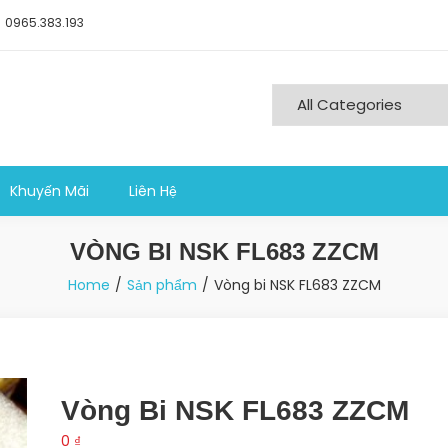
0965.383.193
ng nghiệp sản xuất
Khuyến Mãi
Liên Hệ
VÒNG BI NSK FL683 ZZCM
Home
Sản phẩm
Vòng bi NSK FL683 ZZCM
Vòng Bi NSK FL683 ZZCM
0
₫