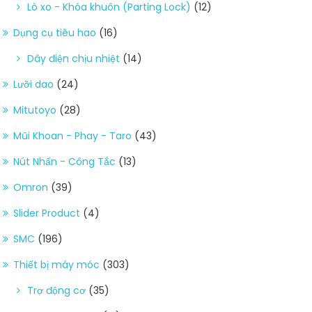
Lò xo - Khóa khuôn (Parting Lock)
(12)
Dụng cụ tiêu hao
(16)
Dây điện chịu nhiệt
(14)
Lưỡi dao
(24)
Mitutoyo
(28)
Mũi Khoan - Phay - Taro
(43)
Nút Nhấn - Công Tắc
(13)
Omron
(39)
Slider Product
(4)
SMC
(196)
Thiết bị máy móc
(303)
Trợ động cơ
(35)