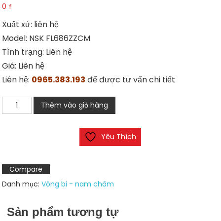
0
₫
Xuất xứ: liên hệ
Model: NSK FL686ZZCM
Tình trạng: Liên hệ
Giá: Liên hệ
Liên hệ:
0965.383.193
để được tư vấn chi tiết
Vòng
Thêm vào giỏ hàng
bi
NSK
Yêu Thích
FL686ZZCM
số
lượng
Compare
Danh mục:
Vòng bi - nam châm
Sản phẩm tương tự