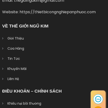
Email: thegioingukim@gmail.com
Website: https://thietbicongnghiepanphuoc.com
VỀ THẾ GIỚI NGŨ KIM
Giới Thiệu
Cửa Hàng
Tin Tức
Khuyến Mãi
Liên Hệ
ĐIỀU KHOẢN – CHÍNH SÁCH
Khiếu nại bồi thường