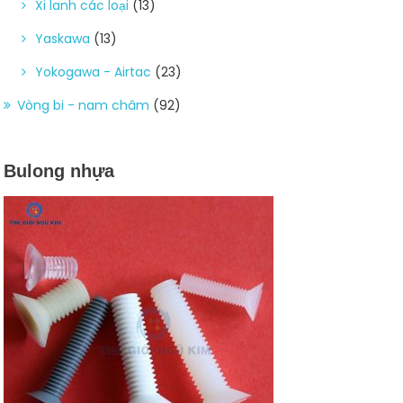
Xi lanh các loại
(13)
Yaskawa
(13)
Yokogawa - Airtac
(23)
Vòng bi - nam châm
(92)
Bulong nhựa