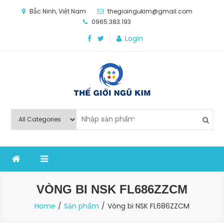
Skip
Bắc Ninh, Việt Nam
thegioingukim@gmail.com
to
0965.383.193
content
Login
Thế Giới Ngũ Kim
Chuyên các loại máy móc, thiết bị vật tư cho công
nghiệp sản xuất
VÒNG BI NSK FL686ZZCM
Home
Sản phẩm
Vòng bi NSK FL686ZZCM