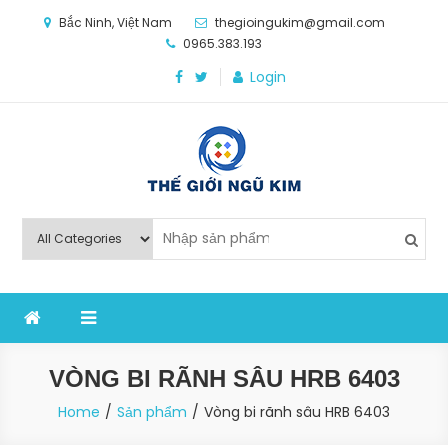
Skip
Bắc Ninh, Việt Nam
thegioingukim@gmail.com
to
0965.383.193
content
Login
Thế Giới Ngũ Kim
Chuyên các loại máy móc, thiết bị vật tư cho công
nghiệp sản xuất
VÒNG BI RÃNH SÂU HRB 6403
Home
Sản phẩm
Vòng bi rãnh sâu HRB 6403