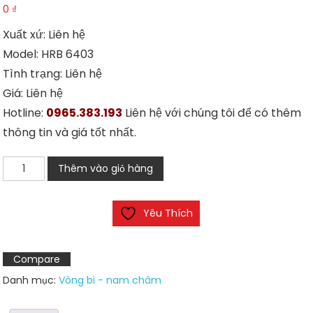
0
₫
Xuất xứ: Liên hệ
Model: HRB 6403
Tình trạng: Liên hệ
Giá: Liên hệ
Hotline:
0965.383.193
Liên hệ với chúng tôi để có thêm
thông tin và giá tốt nhất.
Vòng
Thêm vào giỏ hàng
bi
rãnh
Yêu Thích
sâu
HRB
6403
Compare
số
Danh mục:
Vòng bi - nam châm
lượng