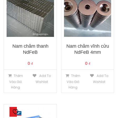
Nam châm thanh
Nam châm vĩnh cửu
NdFeB
NdFeB 4mm
0
₫
0
₫
Thêm
Add To
Thêm
Add To
Vào Giỏ
Wishlist
Vào Giỏ
Wishlist
Hàng
Hàng