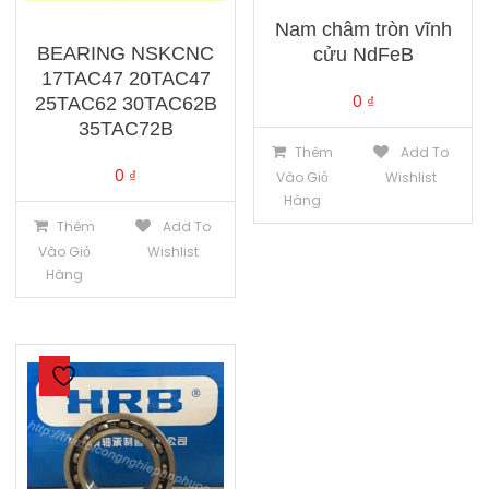
Nam châm tròn vĩnh
BEARING NSKCNC
cửu NdFeB
17TAC47 20TAC47
0
₫
25TAC62 30TAC62B
35TAC72B
Thêm
Add To
0
₫
Vào Giỏ
Wishlist
Hàng
Thêm
Add To
Vào Giỏ
Wishlist
Hàng