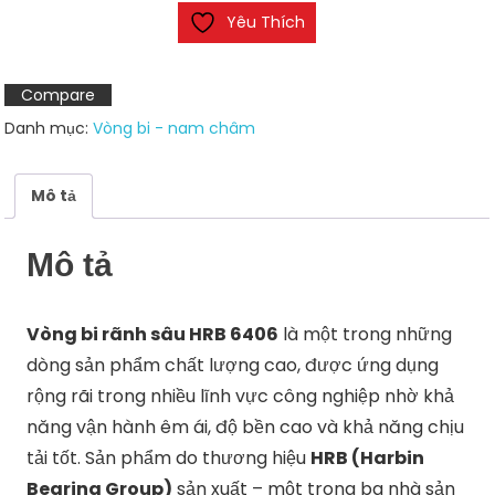
Yêu Thích
sâu
HRB
6406
Compare
số
Danh mục:
Vòng bi - nam châm
lượng
Mô tả
Mô tả
Vòng bi rãnh sâu HRB 6406
là một trong những
dòng sản phẩm chất lượng cao, được ứng dụng
rộng rãi trong nhiều lĩnh vực công nghiệp nhờ khả
năng vận hành êm ái, độ bền cao và khả năng chịu
tải tốt. Sản phẩm do thương hiệu
HRB (Harbin
Bearing Group)
sản xuất – một trong ba nhà sản