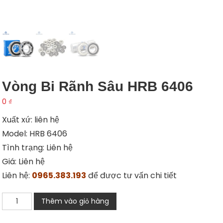
Vòng Bi Rãnh Sâu HRB 6406
0
₫
Xuất xứ: liên hệ
Model: HRB 6406
Tình trạng: Liên hệ
Giá: Liên hệ
Liên hệ:
0965.383.193
để được tư vấn chi tiết
Vòng
Thêm vào giỏ hàng
bi
rãnh