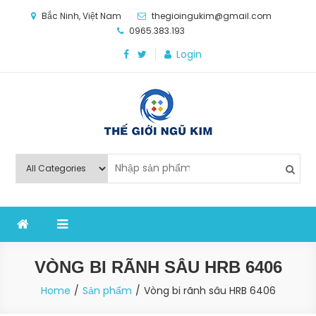
Skip
Bắc Ninh, Việt Nam
thegioingukim@gmail.com
to
0965.383.193
content
Login
Thế Giới Ngũ Kim
Chuyên các loại máy móc, thiết bị vật tư cho công
nghiệp sản xuất
VÒNG BI RÃNH SÂU HRB 6406
Home
Sản phẩm
Vòng bi rãnh sâu HRB 6406