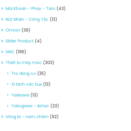
Mũi Khoan - Phay - Taro
(43)
Nút Nhấn - Công Tắc
(13)
Omron
(39)
Slider Product
(4)
SMC
(196)
Thiết bị máy móc
(303)
Trợ động cơ
(35)
Xi lanh các loại
(13)
Yaskawa
(13)
Yokogawa - Airtac
(23)
Vòng bi - nam châm
(92)