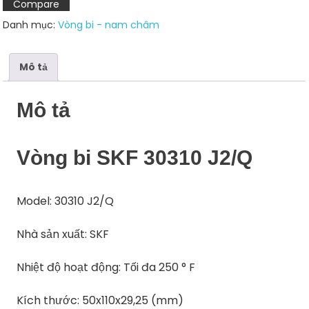
Compare
lượng
Danh mục:
Vòng bi - nam châm
Mô tả
Mô tả
Vòng bi SKF 30310 J2/Q
Model: 30310 J2/Q
Nhà sản xuất: SKF
Nhiệt độ hoạt động: Tối đa 250 ° F
Kích thước: 50x110x29,25 (mm)