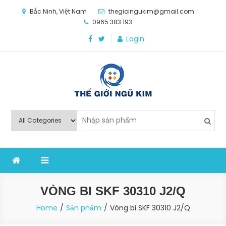
Skip
Bắc Ninh, Việt Nam
thegioingukim@gmail.com
to
0965.383.193
content
Login
Thế Giới Ngũ Kim
Chuyên các loại máy móc, thiết bị vật tư cho công
nghiệp sản xuất
VÒNG BI SKF 30310 J2/Q
Home
Sản phẩm
Vòng bi SKF 30310 J2/Q