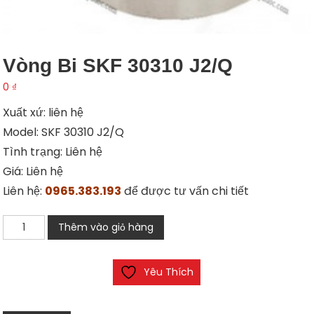
Vòng Bi SKF 30310 J2/Q
0
₫
Xuất xứ: liên hệ
Model: SKF 30310 J2/Q
Tình trạng: Liên hệ
Giá: Liên hệ
Liên hệ:
0965.383.193
để được tư vấn chi tiết
Vòng
Thêm vào giỏ hàng
bi
SKF
Yêu Thích
30310
J2/Q
số