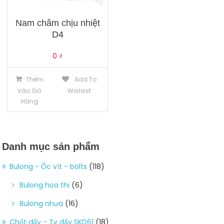
Nam châm chịu nhiệt
D4
0
₫
Thêm
Add To
Vào Giỏ
Wishlist
Hàng
Danh mục sản phẩm
Bulong - Ốc vít - bolts
(118)
Bulong hoa thị
(6)
Bulong nhựa
(16)
Chốt đẩy - Ty đẩy SKD61
(18)