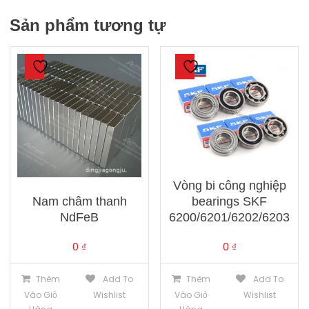
Sản phẩm tương tự
Vòng bi công nghiệp
Nam châm thanh
bearings SKF
NdFeB
6200/6201/6202/6203
0
₫
0
₫
Thêm
Add To
Thêm
Add To
Vào Giỏ
Wishlist
Vào Giỏ
Wishlist