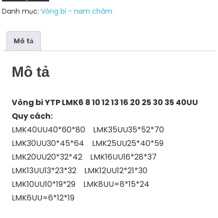
12
Danh mục:
Vòng bi - nam châm
13
16
20
Mô tả
25
30
Mô tả
35
40UU
số
Vòng bi YTP LMK6 8 10 12 13 16 20 25 30 35 40UU
lượng
Quy cách:
LMK40UU40*60*80 LMK35UU35*52*70
LMK30UU30*45*64 LMK25UU25*40*59
LMK20UU20*32*42 LMK16UU16*28*37
LMK13UU13*23*32 LMK12UU12*21*30
LMK10UU10*19*29 LMK8UU=8*15*24
LMK6UU=6*12*19