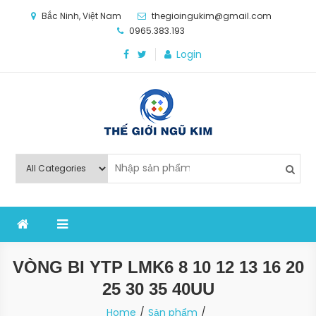
Skip
Bắc Ninh, Việt Nam
thegioingukim@gmail.com
to
0965.383.193
content
Login
Thế Giới Ngũ Kim
Chuyên các loại máy móc, thiết bị vật tư cho công
nghiệp sản xuất
VÒNG BI YTP LMK6 8 10 12 13 16 20
25 30 35 40UU
Home
Sản phẩm