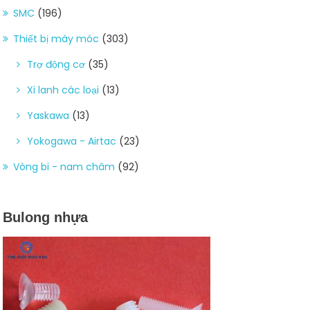
SMC
(196)
Thiết bị máy móc
(303)
Trợ động cơ
(35)
Xi lanh các loại
(13)
Yaskawa
(13)
Yokogawa - Airtac
(23)
Vòng bi - nam châm
(92)
Bulong nhựa