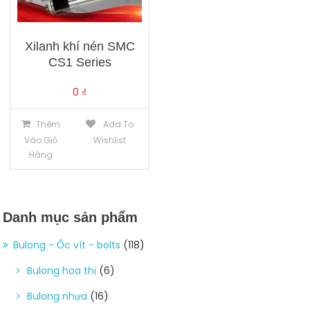
Xilanh khí nén SMC
CS1 Series
0
₫
Thêm
Add To
Vào Giỏ
Wishlist
Hàng
Danh mục sản phẩm
Bulong - Ốc vít - bolts
(118)
Bulong hoa thị
(6)
Bulong nhựa
(16)