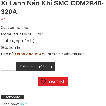
Xi Lanh Nén Khí SMC CDM2B40-
320A
0
₫
Xuất xứ: liên hệ
Model: CDM2B40-320A
Tình trạng: Liên hệ
Giá: Liên hệ
Liên hệ:
0965.383.193
để được tư vấn chi tiết
Xi
Thêm vào giỏ hàng
lanh
nén
Yêu Thích
khí
SMC
CDM2B40-
Compare
320A
Danh mục:
SMC