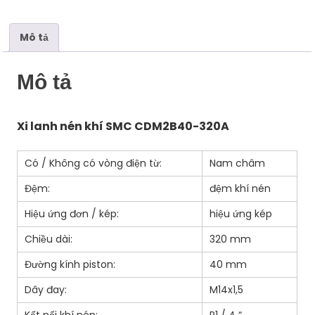
số
lượng
Mô tả
Mô tả
Xi lanh nén khí SMC CDM2B40-320A
Có / Không có vòng điện từ:
Nam châm
Đệm:
đệm khí nén
Hiệu ứng đơn / kép:
hiệu ứng kép
Chiều dài:
320 mm
Đường kính piston:
40 mm
Dây đay:
M14x1,5
Kết nối khí nén:
R1 / 4 “