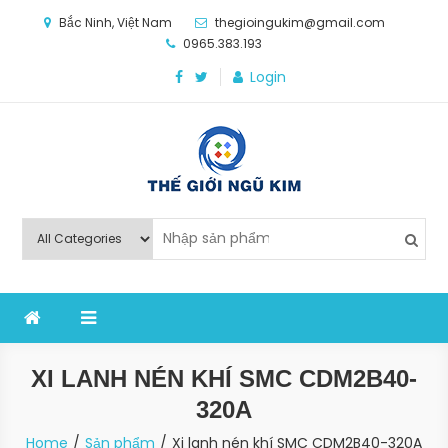
Skip
Bắc Ninh, Việt Nam
thegioingukim@gmail.com
to
0965.383.193
content
Login
Thế Giới Ngũ Kim
Chuyên các loại máy móc, thiết bị vật tư cho công
nghiệp sản xuất
XI LANH NÉN KHÍ SMC CDM2B40-
320A
Home
Sản phẩm
Xi lanh nén khí SMC CDM2B40-320A