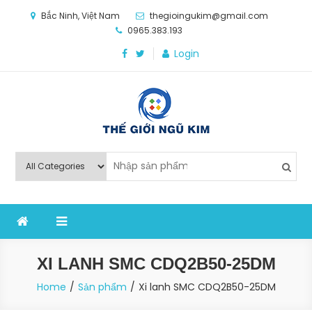
Skip
Bắc Ninh, Việt Nam
thegioingukim@gmail.com
to
0965.383.193
content
Login
Thế Giới Ngũ Kim
Chuyên các loại máy móc, thiết bị vật tư cho công
nghiệp sản xuất
XI LANH SMC CDQ2B50-25DM
Home
Sản phẩm
Xi lanh SMC CDQ2B50-25DM