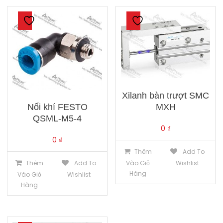
Xilanh bàn trượt SMC
Nối khí FESTO
MXH
QSML-M5-4
0
₫
0
₫
Thêm
Add To
Thêm
Add To
Vào Giỏ
Wishlist
Hàng
Vào Giỏ
Wishlist
Hàng