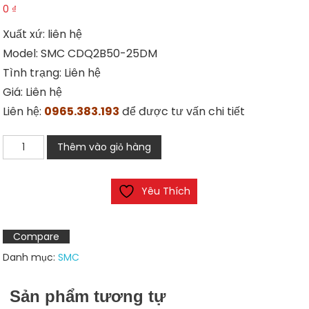
0
₫
Xuất xứ: liên hệ
Model: SMC CDQ2B50-25DM
Tình trạng: Liên hệ
Giá: Liên hệ
Liên hệ:
0965.383.193
để được tư vấn chi tiết
Xi
Thêm vào giỏ hàng
lanh
SMC
Yêu Thích
CDQ2B50-
25DM
số
Compare
lượng
Danh mục:
SMC
Sản phẩm tương tự