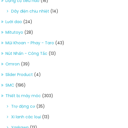
Dụng cụ tiêu hao
(16)
Dây điện chịu nhiệt
(14)
Lưỡi dao
(24)
Mitutoyo
(28)
Mũi Khoan - Phay - Taro
(43)
Nút Nhấn - Công Tắc
(13)
Omron
(39)
Slider Product
(4)
SMC
(196)
Thiết bị máy móc
(303)
Trợ động cơ
(35)
Xi lanh các loại
(13)
Yaskawa
(13)