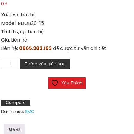
0
₫
Xuất xứ: liên hệ
Model: RDQB20-15
Tình trạng: Liên hệ
Giá: Liên hệ
Liên hệ:
0965.383.193
để được tư vấn chi tiết
Xi
Thêm vào giỏ hàng
lanh
SMC
Yêu Thích
RDQB20-
15
số
Compare
lượng
Danh mục:
SMC
Mô tả