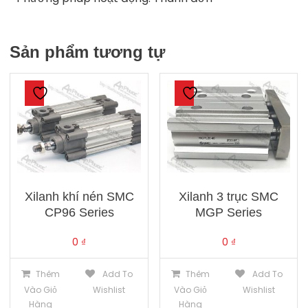
Sản phẩm tương tự
Xilanh khí nén SMC
Xilanh 3 trục SMC
CP96 Series
MGP Series
0
₫
0
₫
Thêm
Add To
Thêm
Add To
Vào Giỏ
Wishlist
Vào Giỏ
Wishlist
Hàng
Hàng