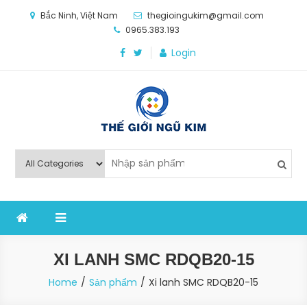
Skip
Bắc Ninh, Việt Nam
thegioingukim@gmail.com
to
0965.383.193
content
Login
Thế Giới Ngũ Kim
Chuyên các loại máy móc, thiết bị vật tư cho công
nghiệp sản xuất
XI LANH SMC RDQB20-15
Home
Sản phẩm
Xi lanh SMC RDQB20-15