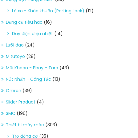
Lò xo - Khóa khuôn (Parting Lock)
(12)
Dụng cụ tiêu hao
(16)
Dây điện chịu nhiệt
(14)
Lưỡi dao
(24)
Mitutoyo
(28)
Mũi Khoan - Phay - Taro
(43)
Nút Nhấn - Công Tắc
(13)
Omron
(39)
Slider Product
(4)
SMC
(196)
Thiết bị máy móc
(303)
Trợ động cơ
(35)