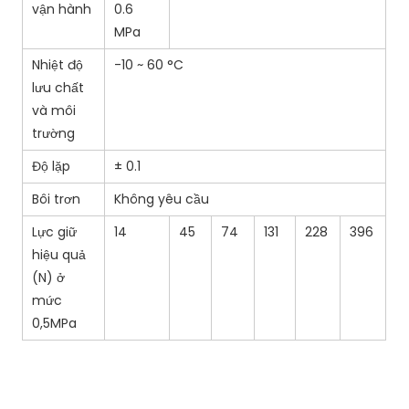
vận hành
0.6
MPa
Nhiệt độ
-10 ~ 60 °C
lưu chất
và môi
trường
Độ lặp
± 0.1
Bôi trơn
Không yêu cầu
Lực giữ
14
45
74
131
228
396
hiệu quả
(N) ở
mức
0,5MPa