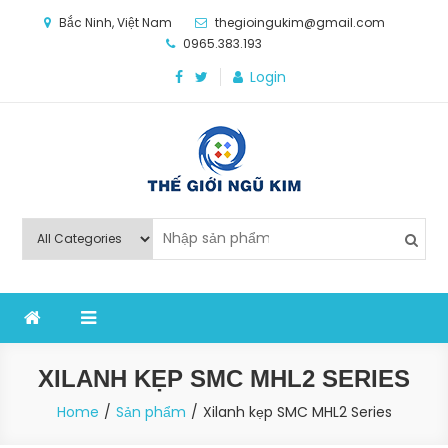
Skip
Bắc Ninh, Việt Nam
thegioingukim@gmail.com
to
0965.383.193
content
Login
Thế Giới Ngũ Kim
Chuyên các loại máy móc, thiết bị vật tư cho công
nghiệp sản xuất
XILANH KẸP SMC MHL2 SERIES
Home
Sản phẩm
Xilanh kẹp SMC MHL2 Series