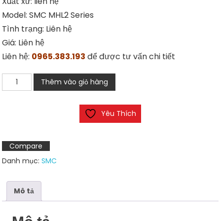
Xuất xứ: liên hệ
Model: SMC MHL2 Series
Tình trạng: Liên hệ
Giá: Liên hệ
Liên hệ:
0965.383.193
để được tư vấn chi tiết
Xilanh
Thêm vào giỏ hàng
kẹp
SMC
Yêu Thích
MHL2
Series
số
Compare
lượng
Danh mục:
SMC
Mô tả