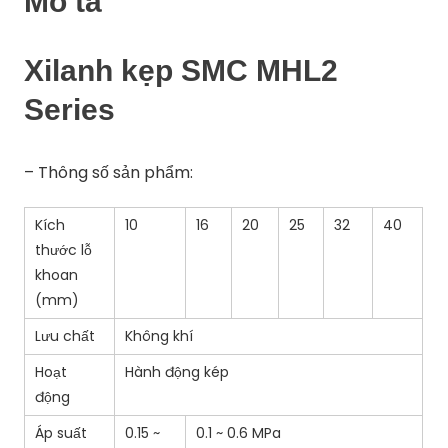
Mô tả
Xilanh kẹp SMC MHL2
Series
– Thông số sản phẩm:
Kích
10
16
20
25
32
40
thước lỗ
khoan
(mm)
Lưu chất
Không khí
Hoạt
Hành động kép
động
Áp suất
0.15 ~
0.1 ~ 0.6 MPa