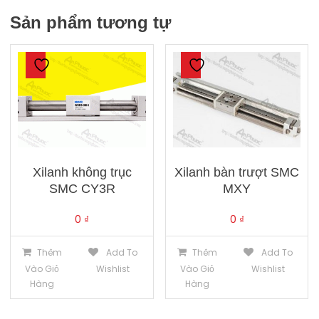
Sản phẩm tương tự
Xilanh không trục
Xilanh bàn trượt SMC
SMC CY3R
MXY
0
₫
0
₫
Thêm
Add To
Thêm
Add To
Vào Giỏ
Wishlist
Vào Giỏ
Wishlist
Hàng
Hàng