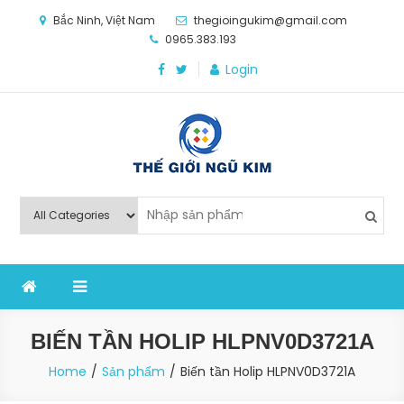
Skip
Bắc Ninh, Việt Nam
thegioingukim@gmail.com
to
0965.383.193
content
Login
Thế Giới Ngũ Kim
Chuyên các loại máy móc, thiết bị vật tư cho công
nghiệp sản xuất
BIẾN TẦN HOLIP HLPNV0D3721A
Home
Sản phẩm
Biến tần Holip HLPNV0D3721A