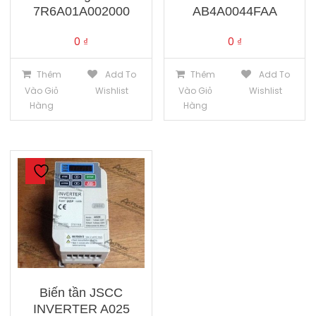
7R6A01A002000
AB4A0044FAA
0
₫
0
₫
Thêm
Add To
Thêm
Add To
Vào Giỏ
Wishlist
Vào Giỏ
Wishlist
Hàng
Hàng
Biến tần JSCC
INVERTER A025