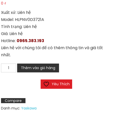
0
₫
Xuất xứ: Liên hệ
Model: HLPNV0D3721A
Tình trạng: Liên hệ
Giá: Liên hệ
Hotline:
0965.383.193
Liên hệ với chúng tôi để có thêm thông tin và giá tốt
nhất.
Biến
Thêm vào giỏ hàng
tần
Holip
Yêu Thích
HLPNV0D3721A
số
lượng
Compare
Danh mục:
Yaskawa