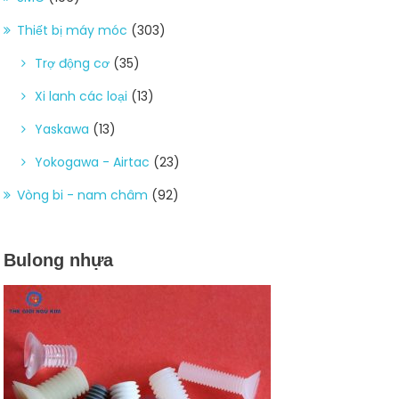
Thiết bị máy móc
(303)
Trợ động cơ
(35)
Xi lanh các loại
(13)
Yaskawa
(13)
Yokogawa - Airtac
(23)
Vòng bi - nam châm
(92)
Bulong nhựa