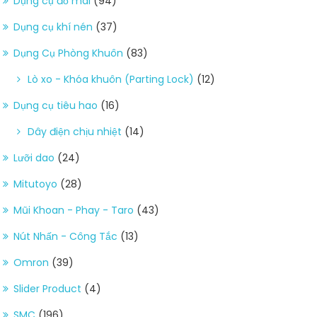
Dụng cụ đồ mài
(94)
Dụng cụ khí nén
(37)
Dụng Cụ Phòng Khuôn
(83)
Lò xo - Khóa khuôn (Parting Lock)
(12)
Dụng cụ tiêu hao
(16)
Dây điện chịu nhiệt
(14)
Lưỡi dao
(24)
Mitutoyo
(28)
Mũi Khoan - Phay - Taro
(43)
Nút Nhấn - Công Tắc
(13)
Omron
(39)
Slider Product
(4)
SMC
(196)