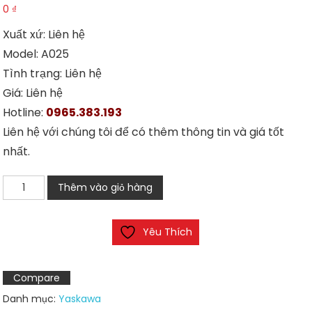
0
₫
Xuất xứ: Liên hệ
Model: A025
Tình trạng: Liên hệ
Giá: Liên hệ
Hotline:
0965.383.193
Liên hệ với chúng tôi để có thêm thông tin và giá tốt
nhất.
Biến
Thêm vào giỏ hàng
tần
JSCC
Yêu Thích
INVERTER
A025
số
Compare
lượng
Danh mục:
Yaskawa