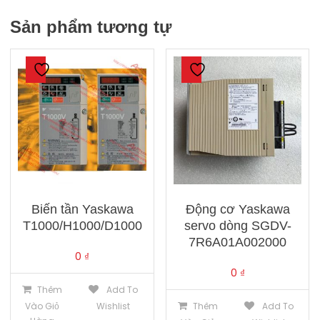
Sản phẩm tương tự
Biến tần Yaskawa
Động cơ Yaskawa
T1000/H1000/D1000
servo dòng SGDV-
7R6A01A002000
0
₫
0
₫
Thêm
Add To
Vào Giỏ
Wishlist
Thêm
Add To