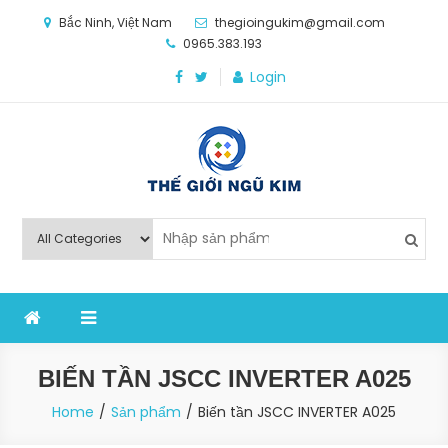
Skip
Bắc Ninh, Việt Nam
thegioingukim@gmail.com
to
0965.383.193
content
Login
Thế Giới Ngũ Kim
Chuyên các loại máy móc, thiết bị vật tư cho công
nghiệp sản xuất
BIẾN TẦN JSCC INVERTER A025
Home
Sản phẩm
Biến tần JSCC INVERTER A025