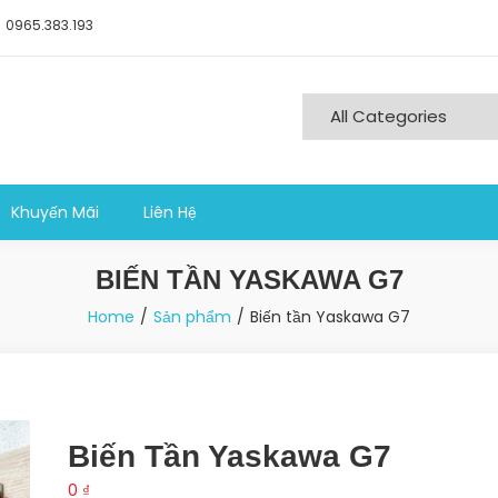
0965.383.193
ng nghiệp sản xuất
Khuyến Mãi
Liên Hệ
BIẾN TẦN YASKAWA G7
Home
Sản phẩm
Biến tần Yaskawa G7
Biến Tần Yaskawa G7
0
₫