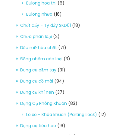
Bulong hoa thị
(6)
Bulong nhựa
(16)
Chốt đẩy - Ty đẩy SKD61
(18)
Chưa phân loại
(2)
Dầu mỡ hóa chất
(71)
Đồng nhôm các loại
(3)
Dụng cụ cầm tay
(31)
Dụng cụ đồ mài
(94)
Dụng cụ khí nén
(37)
Dụng Cụ Phòng Khuôn
(83)
Lò xo - Khóa khuôn (Parting Lock)
(12)
Dụng cụ tiêu hao
(16)