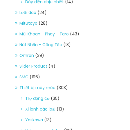
Dây điện chịu nhiệt
(14)
Lưỡi dao
(24)
Mitutoyo
(28)
Mũi Khoan - Phay - Taro
(43)
Nút Nhấn - Công Tắc
(13)
Omron
(39)
Slider Product
(4)
SMC
(196)
Thiết bị máy móc
(303)
Trợ động cơ
(35)
Xi lanh các loại
(13)
Yaskawa
(13)