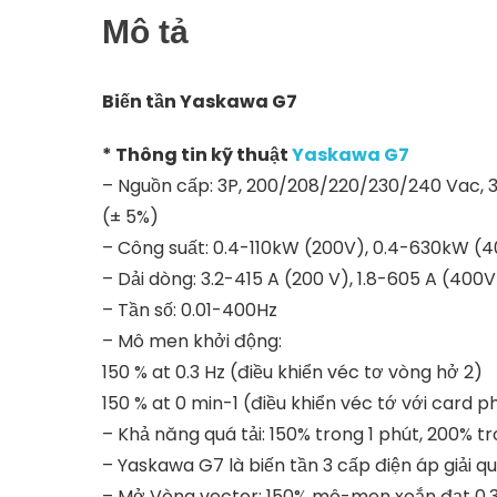
Mô tả
Biến tần Yaskawa G7
* Thông tin kỹ thuật
Yaskawa G7
– Nguồn cấp: 3P, 200/208/220/230/240 Vac,
(± 5%)
– Công suất: 0.4-110kW (200V), 0.4-630kW (
– Dải dòng: 3.2-415 A (200 V), 1.8-605 A (400V
– Tần số: 0.01-400Hz
– Mô men khởi động:
150 % at 0.3 Hz (điều khiển véc tơ vòng hở 2)
150 % at 0 min-1 (điều khiển véc tớ với card p
– Khả năng quá tải: 150% trong 1 phút, 200% tr
– Yaskawa G7 là biến tần 3 cấp điện áp giải q
– Mở Vòng vector: 150% mô-men xoắn đạt 0,3 H