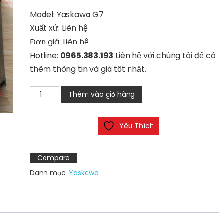
Model: Yaskawa G7
Xuất xứ: Liên hệ
Đơn giá: Liên hệ
Hotline:
0965.383.193
Liên hệ với chúng tôi để có
thêm thông tin và giá tốt nhất.
Biến
Thêm vào giỏ hàng
tần
Yaskawa
Yêu Thích
G7
số
lượng
Compare
Danh mục:
Yaskawa