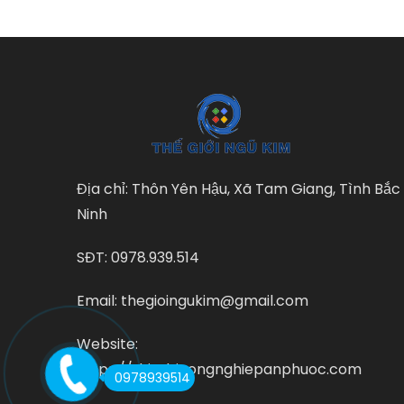
Địa chỉ: Thôn Yên Hậu, Xã Tam Giang, Tình Bắc
Ninh
SĐT: 0978.939.514
Email: thegioingukim@gmail.com
Website:
https://thietbicongnghiepanphuoc.com
0978939514