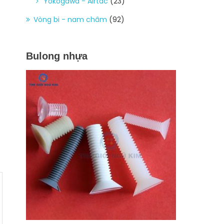
Yokogawa - Airtac
(23)
Vòng bi - nam châm
(92)
Bulong nhựa