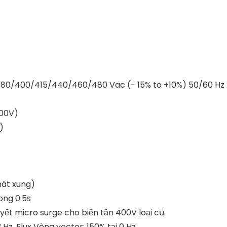
 380/400/415/440/460/480 Vac (− 15% to +10%) 50/60 Hz
400V)
)
hát xung)
ong 0.5s
uyết micro surge cho biến tần 400V loại cũ.
z. Flux Vòng vector: 150% tại 0 Hz