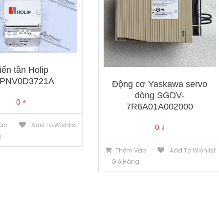
iến tần Holip
PNV0D3721A
Động cơ Yaskawa servo
dòng SGDV-
0
₫
7R6A01A002000
ào
Add To Wishlist
0
₫
g
Thêm Vào
Add To Wishlist
Giỏ Hàng