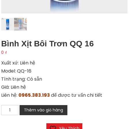
Bình Xịt Bôi Trơn QQ 16
0
₫
Xuất xứ: Liên hệ
Model: QQ-16
Tình trạng: Có sẵn
Giá: Liên hệ
Liên hệ:
0965.383.193
để được tư vấn chi tiết
Bình
Thêm vào giỏ hàng
xịt
bôi
Yêu Thích