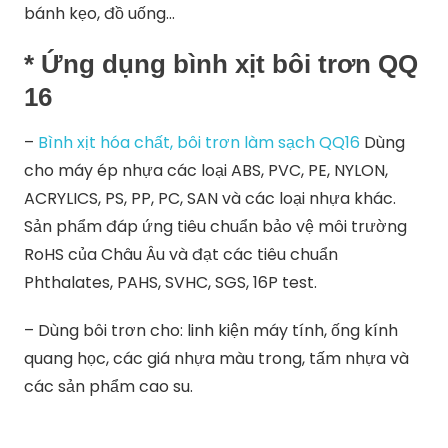
bánh kẹo, đồ uống…
* Ứng dụng bình xịt bôi trơn QQ
16
–
Bình xịt hóa chất, bôi trơn làm sạch QQ16
Dùng
cho máy ép nhựa các loại ABS, PVC, PE, NYLON,
ACRYLICS, PS, PP, PC, SAN và các loại nhựa khác.
Sản phẩm đáp ứng tiêu chuẩn bảo vệ môi trường
RoHS của Châu Âu và đạt các tiêu chuẩn
Phthalates, PAHS, SVHC, SGS, 16P test.
– Dùng bôi trơn cho: linh kiện máy tính, ống kính
quang học, các giá nhựa màu trong, tấm nhựa và
các sản phẩm cao su.