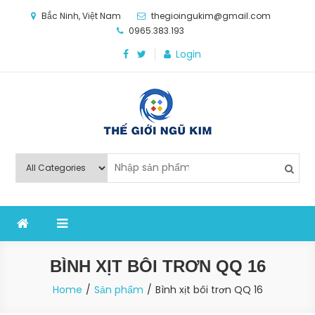
Skip
Bắc Ninh, Việt Nam
thegioingukim@gmail.com
to
0965.383.193
content
Login
Thế Giới Ngũ Kim
Chuyên các loại máy móc, thiết bị vật tư cho công
nghiệp sản xuất
BÌNH XỊT BÔI TRƠN QQ 16
Home
Sản phẩm
Bình xịt bôi trơn QQ 16