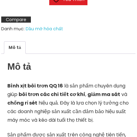
trơn
QQ
16
Compare
số
Danh mục:
Dầu mỡ hóa chất
lượng
Mô tả
Mô tả
Bình xịt bôi trơn QQ 16
là sản phẩm chuyên dụng
giúp
bôi trơn các chi tiết cơ khí
,
giảm ma sát
và
chống rỉ sét
hiệu quả. Đây là lựa chọn lý tưởng cho
các doanh nghiệp sản xuất cần đảm bảo hiệu suất
máy móc và kéo dài tuổi thọ thiết bị.
Sản phẩm được sản xuất trên công nghệ tiên tiến,