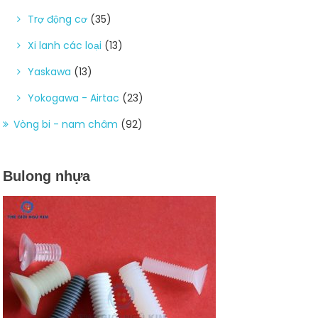
Trợ động cơ
(35)
Xi lanh các loại
(13)
Yaskawa
(13)
Yokogawa - Airtac
(23)
Vòng bi - nam châm
(92)
Bulong nhựa