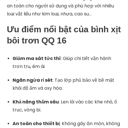
an toàn cho người sử dụng và phù hợp với nhiều
loại vật liệu như kim loại, nhựa, cao su…
Ưu điểm nổi bật của bình xịt
bôi trơn QQ 16
Giảm ma sát tức thì
: Giúp chi tiết vận hành
trơn tru, êm ái.
Ngăn ngừa rỉ sét
: Tạo lớp phủ bảo vệ bề mặt
khỏi độ ẩm và oxy hóa.
Khả năng thấm sâu
: Len lỏi vào các khe nhỏ, ổ
trục, vòng bi.
An toàn cho thiết bị
: Không gây ăn mòn, không