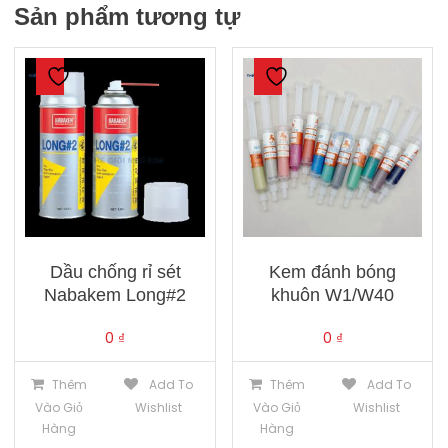
Sản phẩm tương tự
Dầu chống rỉ sét
Kem đánh bóng
Nabakem Long#2
khuôn W1/W40
0
₫
0
₫
Thêm
Add To
Thêm
Add To
Vào Giỏ
Wishlist
Vào Giỏ
Wishlist
Hàng
Hàng