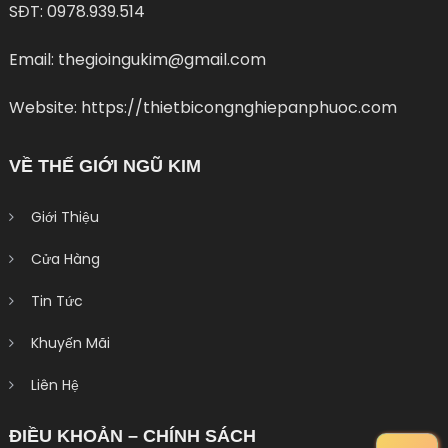
SĐT: 0978.939.514
Email: thegioingukim@gmail.com
Website: https://thietbicongnghiepanphuoc.com
VỀ THẾ GIỚI NGŨ KIM
Giới Thiệu
Cửa Hàng
Tin Tức
Khuyến Mãi
Liên Hệ
ĐIỀU KHOẢN – CHÍNH SÁCH