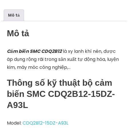
số
lượng
Mô tả
Mô tả
Cảm biến SMC CDQ2B12
là xy lanh khí nén, được
áp dụng rộng rãi trong sản xuất tự động hóa, luyện
kim, máy móc công nghiệp,…
Thông số kỹ thuật bộ cảm
biến SMC CDQ2B12-15DZ-
A93L
Model:
CDQ2B12-15DZ-A93L