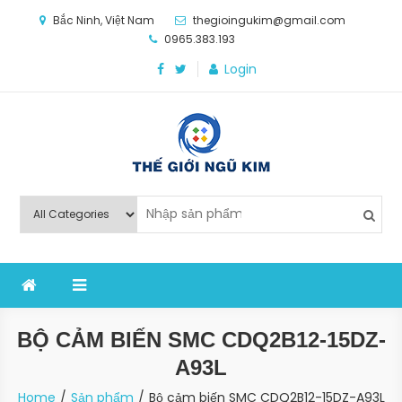
Skip
Bắc Ninh, Việt Nam
thegioingukim@gmail.com
to
0965.383.193
content
Login
Thế Giới Ngũ Kim
Chuyên các loại máy móc, thiết bị vật tư cho công
nghiệp sản xuất
BỘ CẢM BIẾN SMC CDQ2B12-15DZ-
A93L
Home
Sản phẩm
Bộ cảm biến SMC CDQ2B12-15DZ-A93L