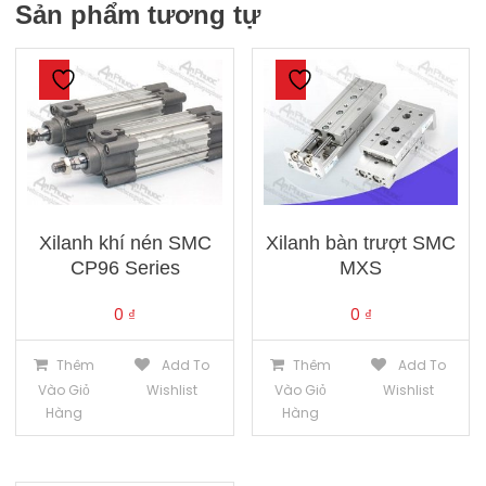
Sản phẩm tương tự
Xilanh khí nén SMC
Xilanh bàn trượt SMC
CP96 Series
MXS
0
₫
0
₫
Thêm
Add To
Thêm
Add To
Vào Giỏ
Wishlist
Vào Giỏ
Wishlist
Hàng
Hàng