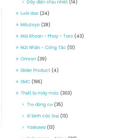
Dây điện chịu nhiệt
(14)
Lưỡi dao
(24)
Mitutoyo
(28)
Mũi Khoan - Phay - Taro
(43)
Nút Nhấn - Công Tắc
(13)
Omron
(39)
Slider Product
(4)
SMC
(196)
Thiết bị máy móc
(303)
Trợ động cơ
(35)
Xi lanh các loại
(13)
Yaskawa
(13)