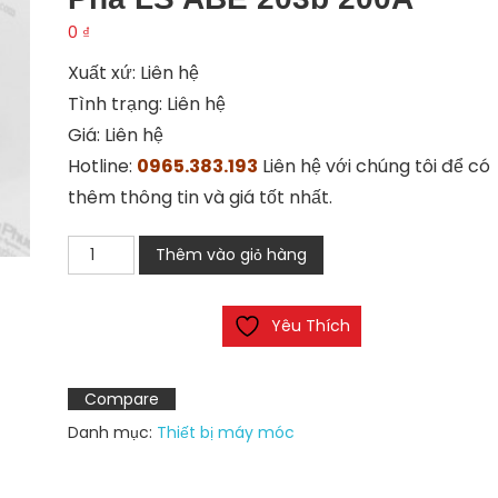
0
₫
Xuất xứ: Liên hệ
Tình trạng: Liên hệ
Giá: Liên hệ
Hotline:
0965.383.193
Liên hệ với chúng tôi để có
thêm thông tin và giá tốt nhất.
Bộ
Thêm vào giỏ hàng
đóng
ngắt
Yêu Thích
mạch
điện
3
Compare
pha
Danh mục:
Thiết bị máy móc
LS
ABE
203b