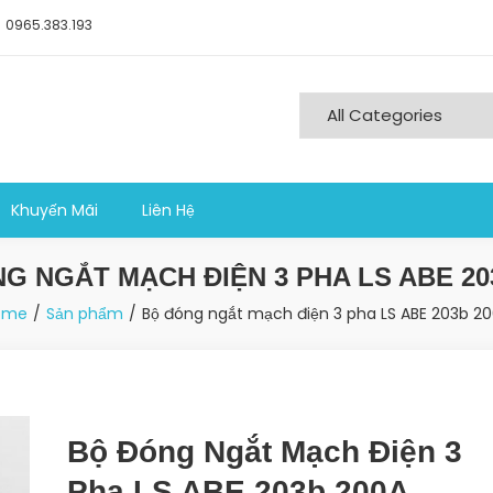
0965.383.193
ng nghiệp sản xuất
Khuyến Mãi
Liên Hệ
G NGẮT MẠCH ĐIỆN 3 PHA LS ABE 20
ome
Sản phẩm
Bộ đóng ngắt mạch điện 3 pha LS ABE 203b 2
Bộ Đóng Ngắt Mạch Điện 3
Pha LS ABE 203b 200A