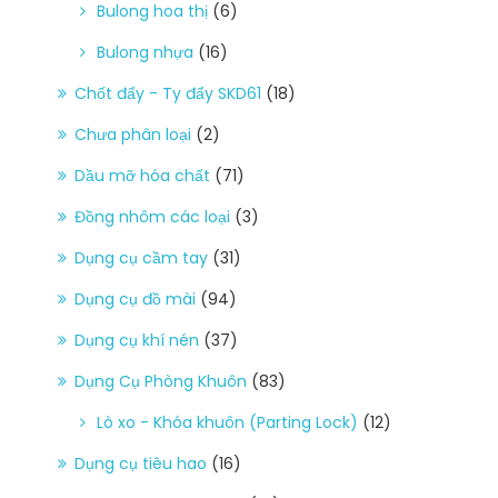
Bulong hoa thị
(6)
Bulong nhựa
(16)
Chốt đẩy - Ty đẩy SKD61
(18)
Chưa phân loại
(2)
Dầu mỡ hóa chất
(71)
Đồng nhôm các loại
(3)
Dụng cụ cầm tay
(31)
Dụng cụ đồ mài
(94)
Dụng cụ khí nén
(37)
Dụng Cụ Phòng Khuôn
(83)
Lò xo - Khóa khuôn (Parting Lock)
(12)
Dụng cụ tiêu hao
(16)