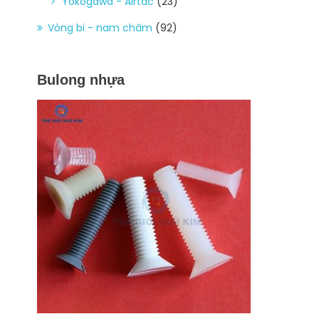
Yokogawa - Airtac
(23)
Vòng bi - nam châm
(92)
Bulong nhựa