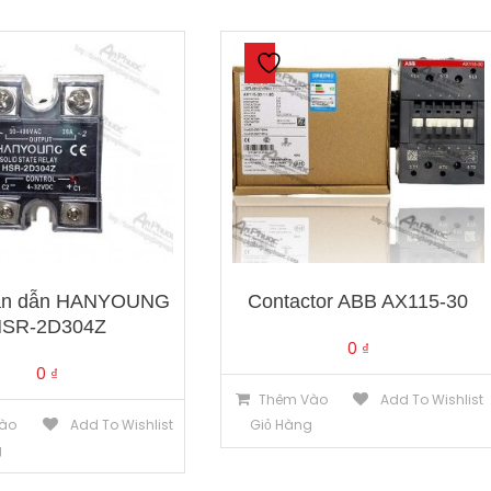
200A
số
lượng
bán dẫn HANYOUNG
Contactor ABB AX115-30
HSR-2D304Z
0
₫
0
₫
Thêm Vào
Add To Wishlist
ào
Add To Wishlist
Giỏ Hàng
g