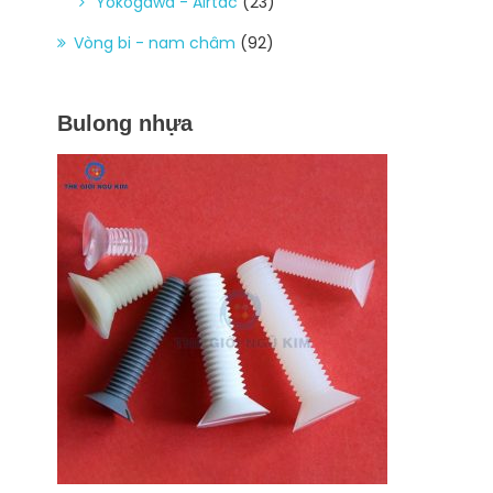
Yokogawa - Airtac
(23)
Vòng bi - nam châm
(92)
Bulong nhựa