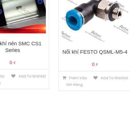
 khí nén SMC CS1
Series
Nối khí FESTO QSML-M5-4
0
₫
0
₫
ào
Add To Wishlist
Thêm Vào
Add To Wishlist
g
Giỏ Hàng