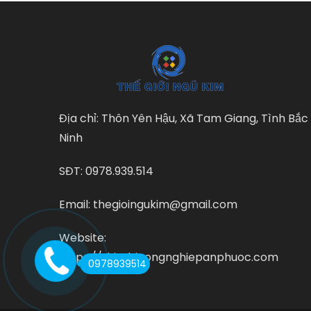
Địa chỉ: Thôn Yên Hậu, Xã Tam Giang, Tình Bắc
Ninh
SĐT: 0978.939.514
Email: thegioingukim@gmail.com
Website:
https://thietbicongnghiepanphuoc.com
0978939514