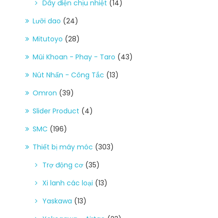
Dây điện chịu nhiệt
(14)
Lưỡi dao
(24)
Mitutoyo
(28)
Mũi Khoan - Phay - Taro
(43)
Nút Nhấn - Công Tắc
(13)
Omron
(39)
Slider Product
(4)
SMC
(196)
Thiết bị máy móc
(303)
Trợ động cơ
(35)
Xi lanh các loại
(13)
Yaskawa
(13)