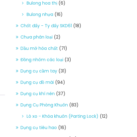
Bulong hoa thị
(6)
Bulong nhựa
(16)
Chốt đẩy - Ty đẩy SKD61
(18)
Chưa phân loại
(2)
Dầu mỡ hóa chất
(71)
Đồng nhôm các loại
(3)
Dụng cụ cầm tay
(31)
Dụng cụ đồ mài
(94)
Dụng cụ khí nén
(37)
Dụng Cụ Phòng Khuôn
(83)
Lò xo - Khóa khuôn (Parting Lock)
(12)
Dụng cụ tiêu hao
(16)