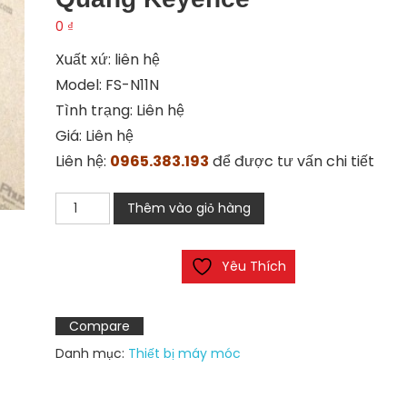
0
₫
Xuất xứ: liên hệ
Model: FS-N11N
Tình trạng: Liên hệ
Giá: Liên hệ
Liên hệ:
0965.383.193
để được tư vấn chi tiết
Bộ
Thêm vào giỏ hàng
khuếch
đại
Yêu Thích
cảm
biến
quang
Compare
Keyence
Danh mục:
Thiết bị máy móc
số
lượng