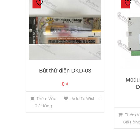
Bút thử điện DKD-03
Modul
0
₫
D
Thêm Vào
Add To Wishlist
Giỏ Hàng
Thêm V
Giỏ Hàn