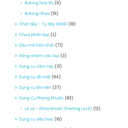
Bulong hoa thị
(6)
Bulong nhựa
(16)
Chốt đẩy - Ty đẩy SKD61
(18)
Chưa phân loại
(2)
Dầu mỡ hóa chất
(71)
Đồng nhôm các loại
(3)
Dụng cụ cầm tay
(31)
Dụng cụ đồ mài
(94)
Dụng cụ khí nén
(37)
Dụng Cụ Phòng Khuôn
(83)
Lò xo - Khóa khuôn (Parting Lock)
(12)
Dụng cụ tiêu hao
(16)