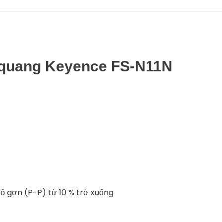
 quang Keyence FS-N11N
ộ gợn (P-P) từ 10 % trở xuống