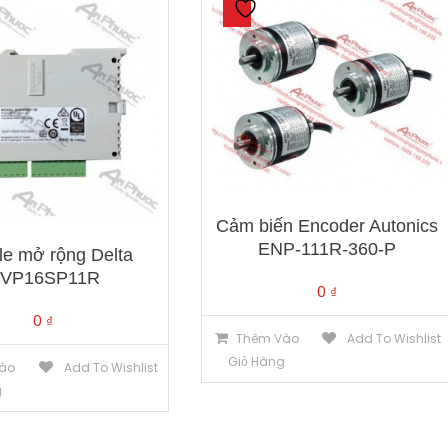
Cảm biến Encoder Autonics
ENP-111R-360-P
e mở rộng Delta
VP16SP11R
0
₫
0
₫
Thêm Vào
Add To Wishlist
Giỏ Hàng
ào
Add To Wishlist
g