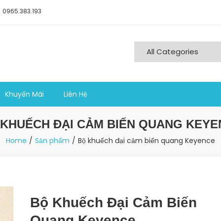
0965.383.193
ng nghiệp sản xuất
Khuyến Mãi
Liên Hệ
 KHUẾCH ĐẠI CẢM BIẾN QUANG KEYE
Home
Sản phẩm
Bộ khuếch đại cảm biến quang Keyence
Bộ Khuếch Đại Cảm Biến
Quang Keyence