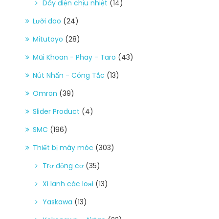
Dây điện chịu nhiệt
(14)
Lưỡi dao
(24)
Mitutoyo
(28)
Mũi Khoan - Phay - Taro
(43)
Nút Nhấn - Công Tắc
(13)
Omron
(39)
Slider Product
(4)
SMC
(196)
Thiết bị máy móc
(303)
Trợ động cơ
(35)
Xi lanh các loại
(13)
Yaskawa
(13)