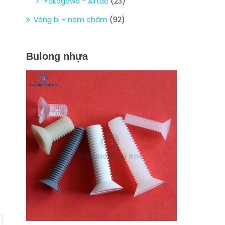
Yokogawa - Airtac
(23)
Vòng bi - nam châm
(92)
Bulong nhựa