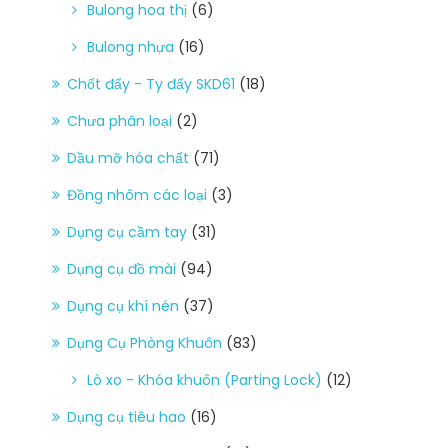
Bulong hoa thị
(6)
Bulong nhựa
(16)
Chốt đẩy - Ty đẩy SKD61
(18)
Chưa phân loại
(2)
Dầu mỡ hóa chất
(71)
Đồng nhôm các loại
(3)
Dụng cụ cầm tay
(31)
Dụng cụ đồ mài
(94)
Dụng cụ khí nén
(37)
Dụng Cụ Phòng Khuôn
(83)
Lò xo - Khóa khuôn (Parting Lock)
(12)
Dụng cụ tiêu hao
(16)