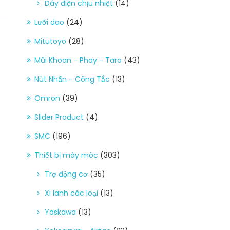
Dây điện chịu nhiệt
(14)
Lưỡi dao
(24)
Mitutoyo
(28)
Mũi Khoan - Phay - Taro
(43)
Nút Nhấn - Công Tắc
(13)
Omron
(39)
Slider Product
(4)
SMC
(196)
Thiết bị máy móc
(303)
Trợ động cơ
(35)
Xi lanh các loại
(13)
Yaskawa
(13)