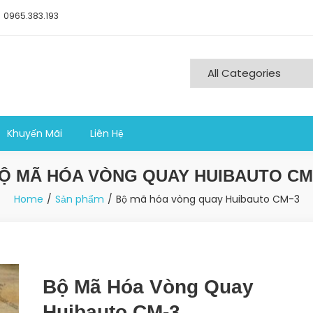
0965.383.193
ng nghiệp sản xuất
Khuyến Mãi
Liên Hệ
Ộ MÃ HÓA VÒNG QUAY HUIBAUTO CM
Home
Sản phẩm
Bộ mã hóa vòng quay Huibauto CM-3
Bộ Mã Hóa Vòng Quay
Huibauto CM-3