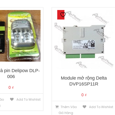
và pin Delipow DLP-
006
Module mở rộng Delta
DVP16SP11R
0
₫
0
₫
ào
Add To Wishlist
g
Thêm Vào
Add To Wishlist
Giỏ Hàng