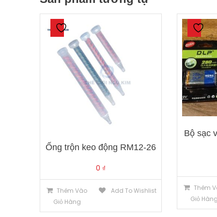
Bộ sạc 
Ống trộn keo động RM12-26
0
₫
Thêm V
Thêm Vào
Add To Wishlist
Giỏ Hàn
Giỏ Hàng