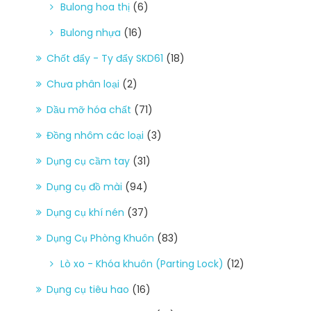
Bulong hoa thị
(6)
Bulong nhựa
(16)
Chốt đẩy - Ty đẩy SKD61
(18)
Chưa phân loại
(2)
Dầu mỡ hóa chất
(71)
Đồng nhôm các loại
(3)
Dụng cụ cầm tay
(31)
Dụng cụ đồ mài
(94)
Dụng cụ khí nén
(37)
Dụng Cụ Phòng Khuôn
(83)
Lò xo - Khóa khuôn (Parting Lock)
(12)
Dụng cụ tiêu hao
(16)