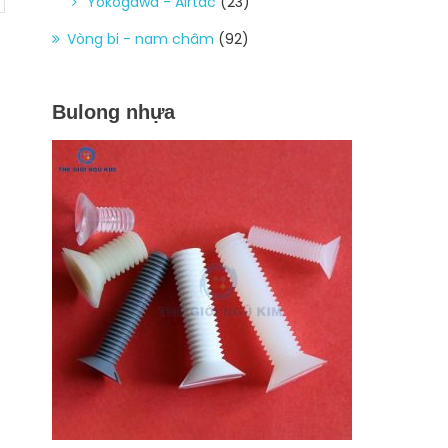
Yokogawa - Airtac
(23)
Vòng bi - nam châm
(92)
Bulong nhựa