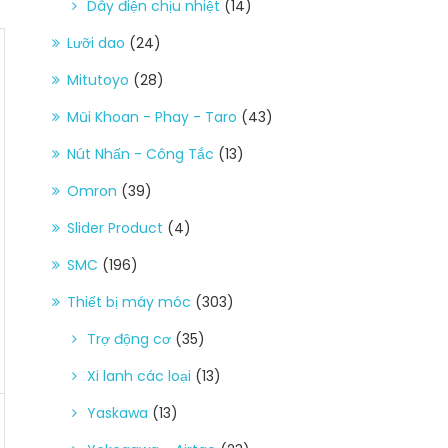
Dây điện chịu nhiệt
(14)
Lưỡi dao
(24)
Mitutoyo
(28)
Mũi Khoan - Phay - Taro
(43)
Nút Nhấn - Công Tắc
(13)
Omron
(39)
Slider Product
(4)
SMC
(196)
Thiết bị máy móc
(303)
Trợ động cơ
(35)
Xi lanh các loại
(13)
Yaskawa
(13)