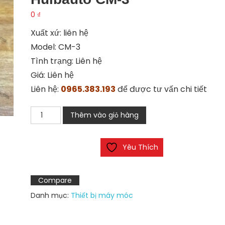
0
₫
Xuất xứ: liên hệ
Model: CM-3
Tình trạng: Liên hệ
Giá: Liên hệ
Liên hệ:
0965.383.193
để được tư vấn chi tiết
Bộ
Thêm vào giỏ hàng
mã
hóa
Yêu Thích
vòng
quay
Huibauto
Compare
CM-
Danh mục:
Thiết bị máy móc
3
số
lượng