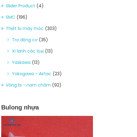
Slider Product
(4)
SMC
(196)
Thiết bị máy móc
(303)
Trợ động cơ
(35)
Xi lanh các loại
(13)
Yaskawa
(13)
Yokogawa - Airtac
(23)
Vòng bi - nam châm
(92)
Bulong nhựa