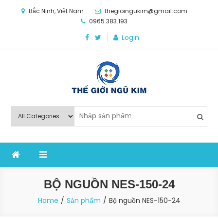
Skip
Bắc Ninh, Việt Nam
thegioingukim@gmail.com
to
0965.383.193
content
Login
Thế Giới Ngũ Kim
Chuyên các loại máy móc, thiết bị vật tư cho công
nghiệp sản xuất
BỘ NGUỒN NES-150-24
Home
Sản phẩm
Bộ nguồn NES-150-24