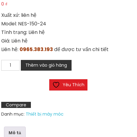
0
₫
Xuất xứ: liên hệ
Model: NES-150-24
Tình trạng: Liên hệ
Giá: Liên hệ
Liên hệ:
0965.383.193
để được tư vấn chi tiết
Bộ
Thêm vào giỏ hàng
nguồn
NES-
Yêu Thích
150-
24
số
Compare
lượng
Danh mục:
Thiết bị máy móc
Mô tả