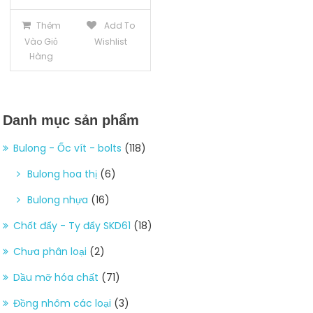
Thêm
Add To
Vào Giỏ
Wishlist
Hàng
Danh mục sản phẩm
Bulong - Ốc vít - bolts
(118)
Bulong hoa thị
(6)
Bulong nhựa
(16)
Chốt đẩy - Ty đẩy SKD61
(18)
Chưa phân loại
(2)
Dầu mỡ hóa chất
(71)
Đồng nhôm các loại
(3)