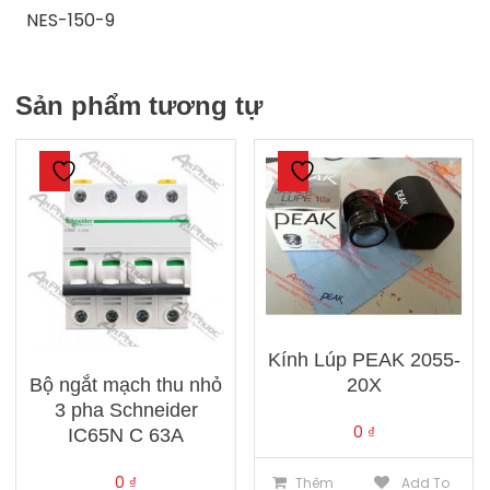
NES-150-9
Sản phẩm tương tự
Kính Lúp PEAK 2055-
Bộ ngắt mạch thu nhỏ
20X
3 pha Schneider
0
₫
IC65N C 63A
0
₫
Thêm
Add To