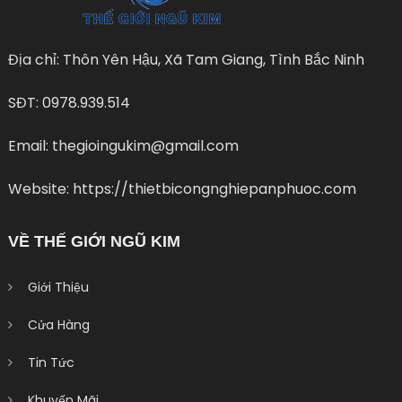
Địa chỉ: Thôn Yên Hậu, Xã Tam Giang, Tình Bắc Ninh
SĐT: 0978.939.514
Email: thegioingukim@gmail.com
Website: https://thietbicongnghiepanphuoc.com
VỀ THẾ GIỚI NGŨ KIM
Giới Thiệu
Cửa Hàng
Tin Tức
Khuyến Mãi