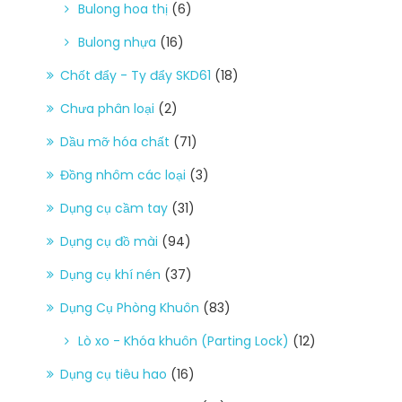
Bulong hoa thị
(6)
Bulong nhựa
(16)
Chốt đẩy - Ty đẩy SKD61
(18)
Chưa phân loại
(2)
Dầu mỡ hóa chất
(71)
Đồng nhôm các loại
(3)
Dụng cụ cầm tay
(31)
Dụng cụ đồ mài
(94)
Dụng cụ khí nén
(37)
Dụng Cụ Phòng Khuôn
(83)
Lò xo - Khóa khuôn (Parting Lock)
(12)
Dụng cụ tiêu hao
(16)