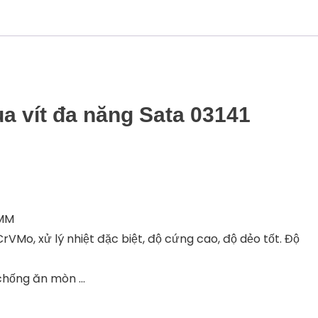
lượng
a vít đa năng Sata 03141
4MM
rVMo, xử lý nhiệt đặc biệt, độ cứng cao, độ dẻo tốt. Độ
 chống ăn mòn …