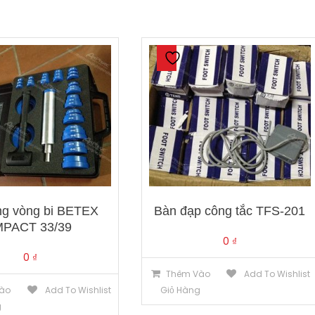
ng vòng bi BETEX
Bàn đạp công tắc TFS-201
MPACT 33/39
0
₫
0
₫
Thêm Vào
Add To Wishlist
ào
Add To Wishlist
Giỏ Hàng
g