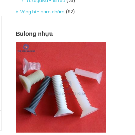
Yokogawa - Airtac
(23)
Vòng bi - nam châm
(92)
Bulong nhựa