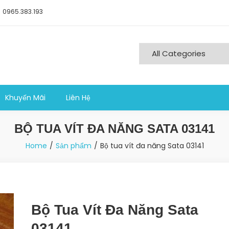
0965.383.193
ng nghiệp sản xuất
Khuyến Mãi
Liên Hệ
BỘ TUA VÍT ĐA NĂNG SATA 03141
Home
Sản phẩm
Bộ tua vít đa năng Sata 03141
Bộ Tua Vít Đa Năng Sata
03141