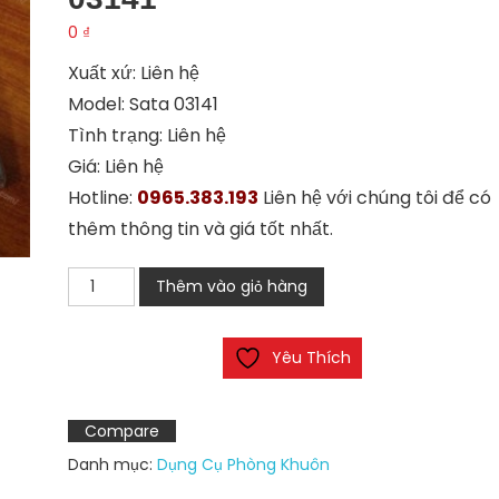
0
₫
Xuất xứ: Liên hệ
Model: Sata 03141
Tình trạng: Liên hệ
Giá: Liên hệ
Hotline:
0965.383.193
Liên hệ với chúng tôi để có
thêm thông tin và giá tốt nhất.
Bộ
Thêm vào giỏ hàng
tua
vít
Yêu Thích
đa
năng
Sata
Compare
03141
Danh mục:
Dụng Cụ Phòng Khuôn
số