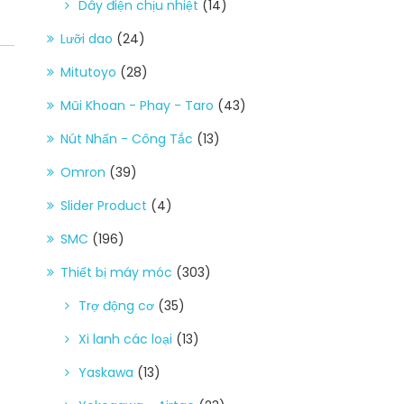
Dây điện chịu nhiệt
(14)
Lưỡi dao
(24)
Mitutoyo
(28)
Mũi Khoan - Phay - Taro
(43)
Nút Nhấn - Công Tắc
(13)
Omron
(39)
Slider Product
(4)
SMC
(196)
Thiết bị máy móc
(303)
Trợ động cơ
(35)
Xi lanh các loại
(13)
Yaskawa
(13)