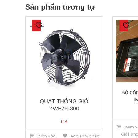
Sản phẩm tương tự
Bộ đó
I
QUẠT THÔNG GIÓ
YWF2E-300
0
₫
Thêm V
Giỏ Hàn
Thêm Vào
Add To Wishlist