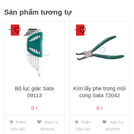
Sản phẩm tương tự
Bộ lục giác Sata
Kìm lấy phe trong mũi
09113
cong Sata 72042
0
₫
0
₫
Thêm
Add To
Thêm
Add To
Vào Giỏ
Wishlist
Vào Giỏ
Wishlist