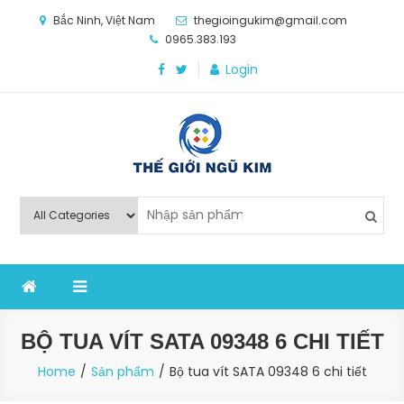
Skip
Bắc Ninh, Việt Nam
thegioingukim@gmail.com
to
0965.383.193
content
Login
Thế Giới Ngũ Kim
Chuyên các loại máy móc, thiết bị vật tư cho công
nghiệp sản xuất
BỘ TUA VÍT SATA 09348 6 CHI TIẾT
Home
Sản phẩm
Bộ tua vít SATA 09348 6 chi tiết