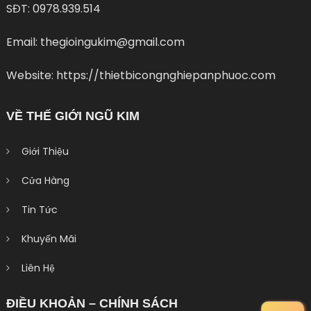
SĐT: 0978.939.514
Email: thegioingukim@gmail.com
Website: https://thietbicongnghiepanphuoc.com
VỀ THẾ GIỚI NGŨ KIM
Giới Thiệu
Cửa Hàng
Tin Tức
Khuyến Mãi
Liên Hệ
ĐIỀU KHOẢN – CHÍNH SÁCH