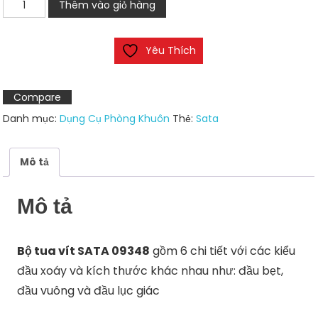
Bộ
Thêm vào giỏ hàng
tua
vít
Yêu Thích
SATA
09348
6
Compare
chi
Danh mục:
Dụng Cụ Phòng Khuôn
Thẻ:
Sata
tiết
số
lượng
Mô tả
Mô tả
Bộ tua vít SATA 09348
gồm 6 chi tiết với các kiểu
đầu xoáy và kích thước khác nhau như: đầu bẹt,
đầu vuông và đầu lục giác