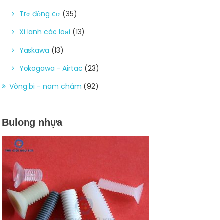
Trợ động cơ
(35)
Xi lanh các loại
(13)
Yaskawa
(13)
Yokogawa - Airtac
(23)
Vòng bi - nam châm
(92)
Bulong nhựa