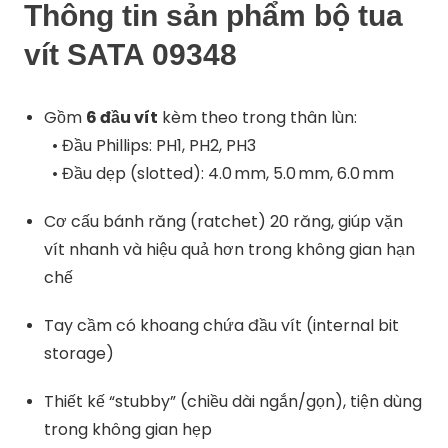
Thông tin sản phẩm bộ tua
vít SATA 09348
Gồm
6 đầu vít
kèm theo trong thân lùn:
• Đầu Phillips: PH1, PH2, PH3
• Đầu dẹp (slotted): 4.0 mm, 5.0 mm, 6.0 mm
Cơ cấu bánh răng (ratchet) 20 răng, giúp vặn
vít nhanh và hiệu quả hơn trong không gian hạn
chế
Tay cầm có khoang chứa đầu vít (internal bit
storage)
Thiết kế “stubby” (chiều dài ngắn/gọn), tiện dùng
trong không gian hẹp