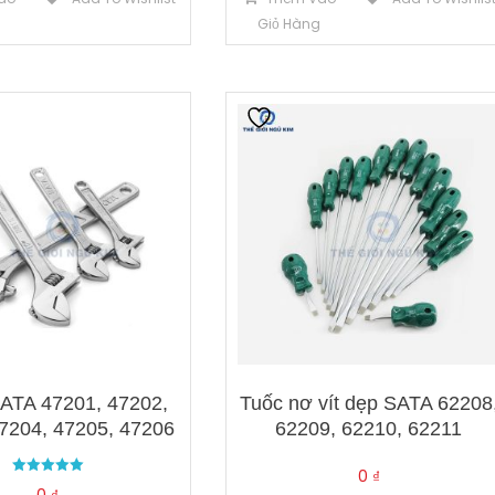
g
Giỏ Hàng
SATA 47201, 47202,
Tuốc nơ vít dẹp SATA 62208
7204, 47205, 47206
62209, 62210, 62211
0
₫
Được xếp