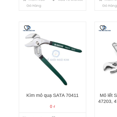
Giỏ Hàng
Giỏ Hàn
Kìm mỏ quạ SATA 70411
Mỏ lết 
47203, 4
0
₫