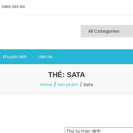
0965.383.193
ng nghiệp sản xuất
Khuyến Mãi
Liên Hệ
THẺ:
SATA
Home
Sản phẩm
Sata