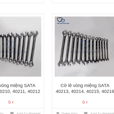
 vòng miệng SATA
Cờ lê vòng miệng SATA
0210, 40211, 40212
40213, 40214, 40215, 4021
0
₫
0
₫
ào
Add To Wishlist
Thêm Vào
Add To Wishlis