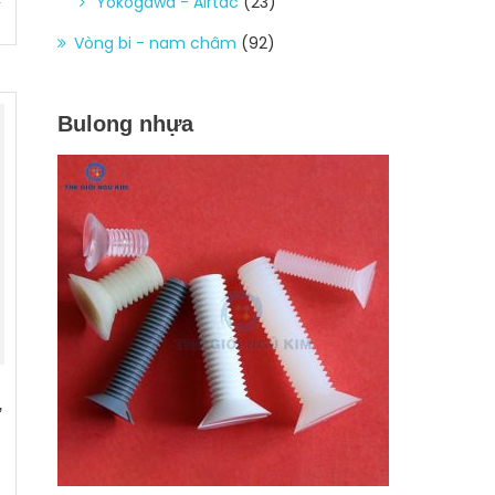
Yokogawa - Airtac
(23)
Vòng bi - nam châm
(92)
Bulong nhựa
,