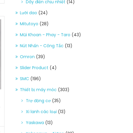
Dây điện chịu nhiệt
(14)
Lưỡi dao
(24)
Mitutoyo
(28)
Mũi Khoan - Phay - Taro
(43)
Nút Nhấn - Công Tắc
(13)
Omron
(39)
Slider Product
(4)
SMC
(196)
Thiết bị máy móc
(303)
Trợ động cơ
(35)
6
Xi lanh các loại
(13)
Yaskawa
(13)
t