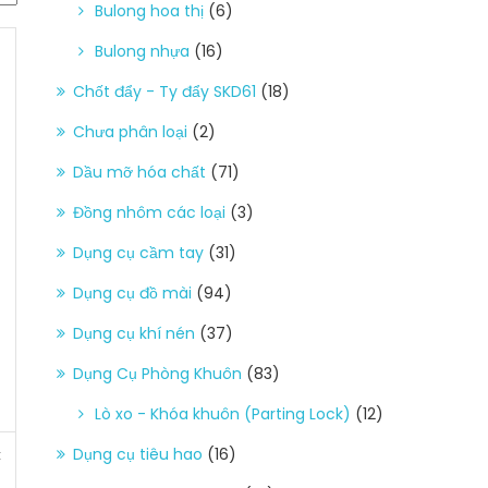
Bulong hoa thị
(6)
Bulong nhựa
(16)
Chốt đẩy - Ty đẩy SKD61
(18)
Chưa phân loại
(2)
Dầu mỡ hóa chất
(71)
Đồng nhôm các loại
(3)
Dụng cụ cầm tay
(31)
Dụng cụ đồ mài
(94)
Dụng cụ khí nén
(37)
Dụng Cụ Phòng Khuôn
(83)
Lò xo - Khóa khuôn (Parting Lock)
(12)
Dụng cụ tiêu hao
(16)
t