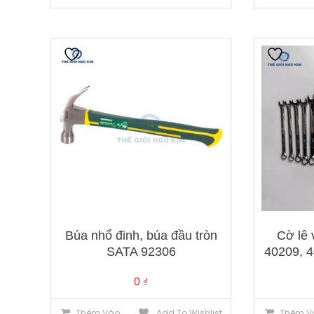
Búa nhổ đinh, búa đầu tròn
Cờ lê
SATA 92306
40209, 4
0
₫
Thêm Vào
Add To Wishlist
Thêm V