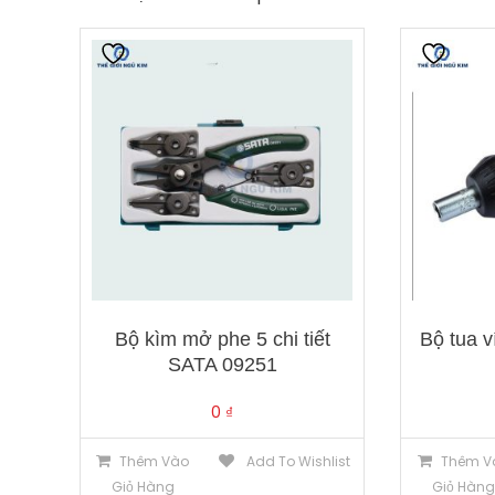
Bộ kìm mở phe 5 chi tiết
Bộ tua v
SATA 09251
0
₫
Thêm Vào
Add To Wishlist
Thêm V
Giỏ Hàng
Giỏ Hàn