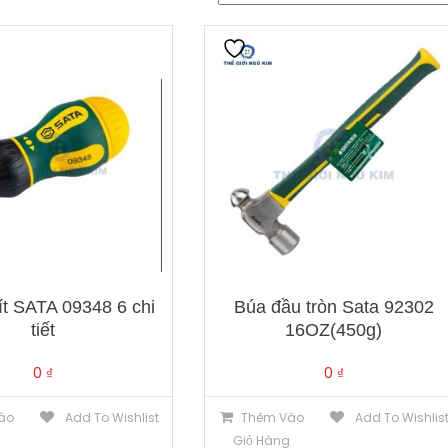
ít SATA 09348 6 chi
Búa đầu tròn Sata 92302
tiết
16OZ(450g)
0
₫
0
₫
ào
Add To Wishlist
Thêm Vào
Add To Wishlis
g
Giỏ Hàng