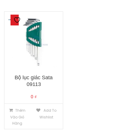
Bộ lục giác Sata
09113
0
₫
Thêm
Add To
Vào Giỏ
Wishlist
Hàng