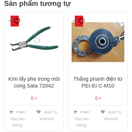
Sản phẩm tương tự
Kìm lấy phe trong mũi
Thắng phanh điện từ
cong Sata 72042
PEI-EI C-M10
0
₫
0
₫
Thêm
Add To
Thêm
Add To
Vào Giỏ
Wishlist
Vào Giỏ
Wishlist
Hàng
Hàng