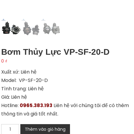
Bơm Thủy Lực VP-SF-20-D
0
₫
Xuất xứ: Liên hệ
Model: VP-SF-20-D
Tình trạng: Liên hệ
Giá: Liên hệ
Hotline:
0965.383.193
Liên hệ với chúng tôi để có thêm
thông tin và giá tốt nhất.
Bơm
Thêm vào giỏ hàng