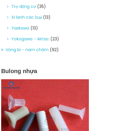
Trợ động cơ
(35)
Xi lanh các loại
(13)
Yaskawa
(13)
Yokogawa - Airtac
(23)
Vòng bi - nam châm
(92)
Bulong nhựa