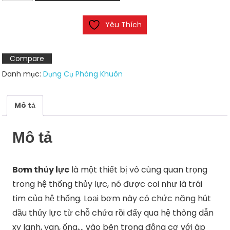
thủy
lực
Yêu Thích
VP-
SF-
20-
Compare
D
Danh mục:
Dụng Cụ Phòng Khuôn
số
lượng
Mô tả
Mô tả
Bơm thủy lực
là một thiết bị vô cùng quan trọng
trong hệ thống thủy lực, nó được coi như là trái
tim của hệ thống. Loại bơm này có chức năng hút
dầu thủy lực từ chỗ chứa rồi đẩy qua hệ thông dẫn
xy lanh, van, ống,… vào bên trong động cơ với áp