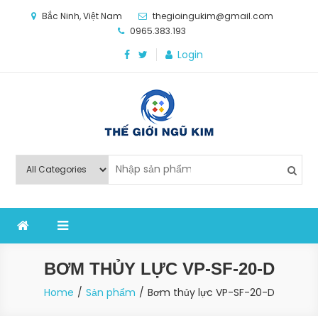
Skip
Bắc Ninh, Việt Nam
thegioingukim@gmail.com
to
0965.383.193
content
Login
Thế Giới Ngũ Kim
Chuyên các loại máy móc, thiết bị vật tư cho công
nghiệp sản xuất
BƠM THỦY LỰC VP-SF-20-D
Home
Sản phẩm
Bơm thủy lực VP-SF-20-D