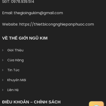
SĐT: 0978.939.514
Email: thegioingukim@gmail.com
Website: https://thietbicongnghiepanphuoc.com
VỀ THẾ GIỚI NGŨ KIM
Giới Thiệu
Cửa Hàng
Tin Tức
Khuyến Mãi
Liên Hệ
ĐIỀU KHOẢN – CHÍNH SÁCH