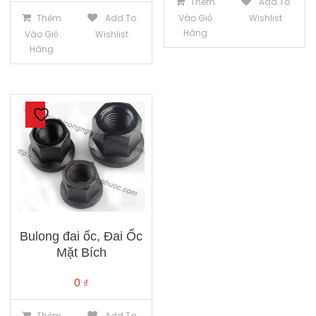
Thêm
Add To
Thêm
Add To
Vào Giỏ
Wishlist
Hàng
Vào Giỏ
Wishlist
Hàng
Bulong đai ốc, Đai Ốc
Mặt Bích
0
₫
Thêm
Add To