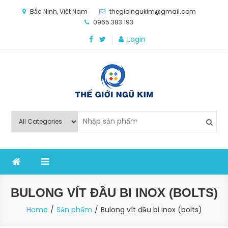
Skip
Bắc Ninh, Việt Nam
thegioingukim@gmail.com
to
0965.383.193
content
Login
Thế Giới Ngũ Kim
Chuyên các loại máy móc, thiết bị vật tư cho công
nghiệp sản xuất
BULONG VÍT ĐẦU BI INOX (BOLTS)
Home
Sản phẩm
Bulong vít đầu bi inox (bolts)