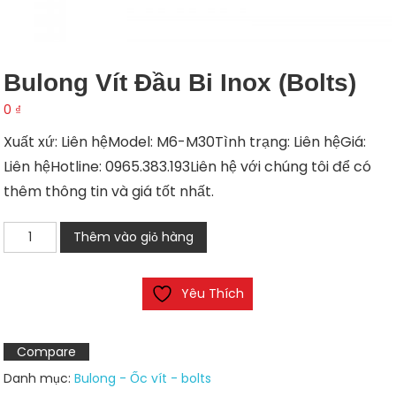
Bulong Vít Đầu Bi Inox (bolts)
0
₫
Xuất xứ: Liên hệModel: M6-M30Tình trạng: Liên hệGiá:
Liên hệHotline: 0965.383.193Liên hệ với chúng tôi để có
thêm thông tin và giá tốt nhất.
Bulong
Thêm vào giỏ hàng
vít
đầu
Yêu Thích
bi
inox
(bolts)
Compare
số
Danh mục:
Bulong - Ốc vít - bolts
lượng