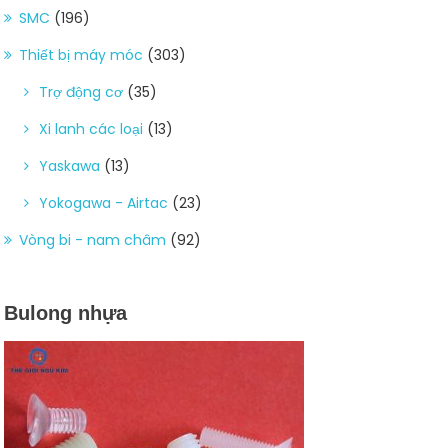
SMC
(196)
Thiết bị máy móc
(303)
Trợ động cơ
(35)
Xi lanh các loại
(13)
Yaskawa
(13)
Yokogawa - Airtac
(23)
Vòng bi - nam châm
(92)
Bulong nhựa