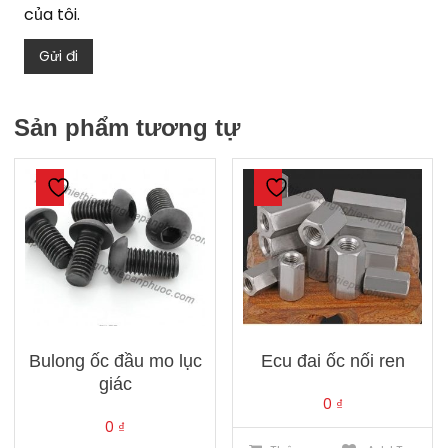
của tôi.
Sản phẩm tương tự
Bulong ốc đầu mo lục
Ecu đai ốc nối ren
giác
0
₫
0
₫