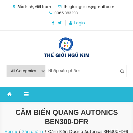
Skip
Bắc Ninh, Việt Nam
thegioingukim@gmail.com
to
0965.383.193
content
Login
Thế Giới Ngũ Kim
Chuyên các loại máy móc, thiết bị vật tư cho công
nghiệp sản xuất
CẢM BIẾN QUANG AUTONICS
BEN300-DFR
Home
Sản phẩm
Cảm Biến Quang Autonics BEN300-DFR