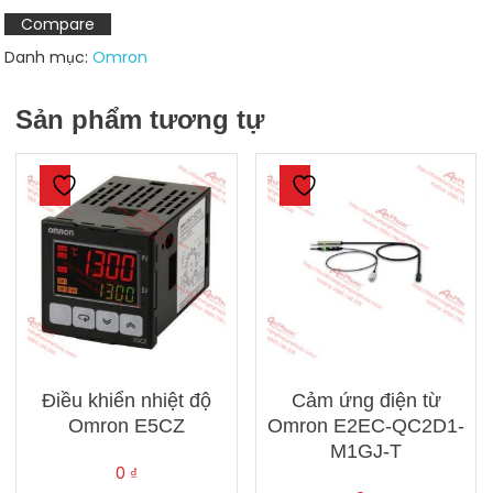
DFR
Compare
số
Danh mục:
Omron
lượng
Sản phẩm tương tự
Điều khiển nhiệt độ
Cảm ứng điện từ
Omron E5CZ
Omron E2EC-QC2D1-
M1GJ-T
0
₫