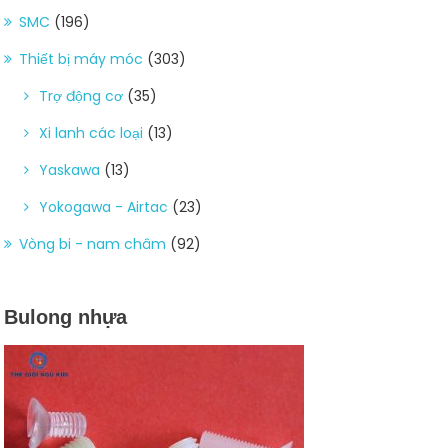
SMC
(196)
Thiết bị máy móc
(303)
Trợ động cơ
(35)
Xi lanh các loại
(13)
Yaskawa
(13)
Yokogawa - Airtac
(23)
Vòng bi - nam châm
(92)
Bulong nhựa